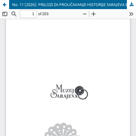
No. 11 (2026): PRILOZI ZA PROUČAVANJE HISTORIJE SARAJEVA Broj 11