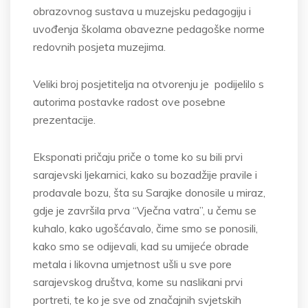
obrazovnog sustava u muzejsku pedagogiju i
uvođenja školama obavezne pedagoške norme
redovnih posjeta muzejima.
Veliki broj posjetitelja na otvorenju je podijelilo s
autorima postavke radost ove posebne
prezentacije.
Eksponati pričaju priče o tome ko su bili prvi
sarajevski ljekarnici, kako su bozadžije pravile i
prodavale bozu, šta su Sarajke donosile u miraz,
gdje je završila prva “Vječna vatra”, u čemu se
kuhalo, kako ugošćavalo, čime smo se ponosili,
kako smo se odijevali, kad su umijeće obrade
metala i likovna umjetnost ušli u sve pore
sarajevskog društva, kome su naslikani prvi
portreti, te ko je sve od značajnih svjetskih