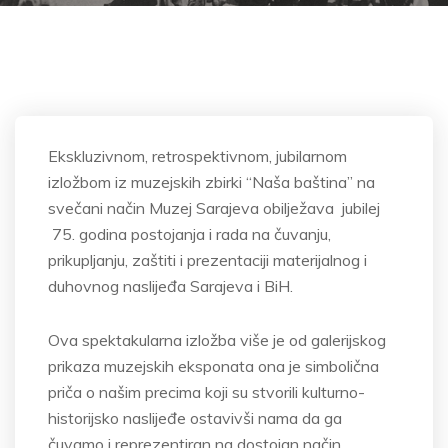
Ekskluzivnom, retrospektivnom, jubilarnom
izložbom iz muzejskih zbirki “Naša baština” na
svečani način Muzej Sarajeva obilježava jubilej
75. godina postojanja i rada na čuvanju,
prikupljanju, zaštiti i prezentaciji materijalnog i
duhovnog naslijeđa Sarajeva i BiH.
Ova spektakularna izložba više je od galerijskog
prikaza muzejskih eksponata ona je simbolična
priča o našim precima koji su stvorili kulturno-
historijsko naslijeđe ostavivši nama da ga
čuvamo i reprezentiran na dostojan način.