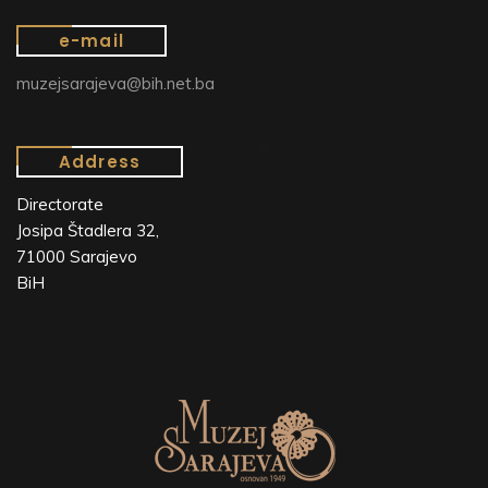
e-mail
muzejsarajeva@bih.net.ba
Address
Directorate
Josipa Štadlera 32,
71000 Sarajevo
BiH