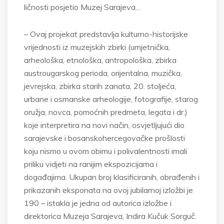
ličnosti posjetio Muzej Sarajeva…
– Ovaj projekat predstavlja kulturno-historijske
vrijednosti iz muzejskih zbirki (umjetnička,
arheološka, etnološka, antropološka, zbirka
austrougarskog perioda, orijentalna, muzička,
jevrejska, zbirka starih zanata, 20. stoljeća,
urbane i osmanske arheologije, fotografije, starog
oružja, novca, pomoćnih predmeta, legata i dr.)
koje interpretira na novi način, osvjetljujući dio
sarajevske i bosanskohercegovačke prošlosti
koju nismo u ovom obimu i polivalentnosti imali
priliku vidjeti na ranijim ekspozicijama i
događajima. Ukupan broj klasificiranih, obrađenih i
prikazanih eksponata na ovoj jubilarnoj izložbi je
190 – istakla je jedna od autorica izložbe i
direktorica Muzeja Sarajeva, Indira Kučuk Sorguč.