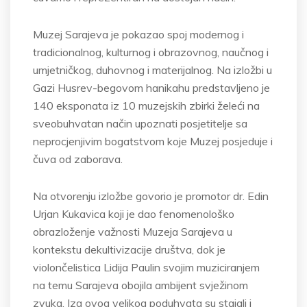
Muzej Sarajeva je pokazao spoj modernog i
tradicionalnog, kulturnog i obrazovnog, naučnog i
umjetničkog, duhovnog i materijalnog. Na izložbi u
Gazi Husrev-begovom hanikahu predstavljeno je
140 eksponata iz 10 muzejskih zbirki želeći na
sveobuhvatan način upoznati posjetitelje sa
neprocjenjivim bogatstvom koje Muzej posjeduje i
čuva od zaborava.
Na otvorenju izložbe govorio je promotor dr. Edin
Urjan Kukavica koji je dao fenomenološko
obrazloženje važnosti Muzeja Sarajeva u
kontekstu dekultivizacije društva, dok je
violončelistica Lidija Paulin svojim muziciranjem
na temu Sarajeva obojila ambijent svježinom
zvuka. Iza ovog velikog poduhvata su stajali i