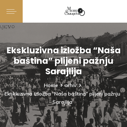
Ekskluzivna izložba “Naša
baština” plijeni pažnju
Sarajlija
Home
arhiv
Ekskluzivna izložba “Naša baština” plijeni pažnju
Sarajlija