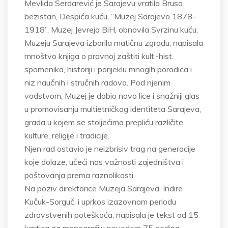
Mevlida Serdarević je Sarajevu vratila Brusa
bezistan, Despića kuću, “Muzej Sarajevo 1878-
1918”, Muzej Jevreja BiH, obnovila Svrzinu kuću,
Muzeju Sarajeva izborila matičnu zgradu, napisala
mnoštvo knjiga o pravnoj zaštiti kult.-hist.
spomenika, historiji i porijeklu mnogih porodica i
niz naučnih i stručnih radova. Pod njenim
vodstvom, Muzej je dobio novo lice i snažniji glas
u promovisanju multietničkog identiteta Sarajeva,
grada u kojem se stoljećima prepliću različite
kulture, religije i tradicije.
Njen rad ostavio je neizbrisiv trag na generacije
koje dolaze, učeći nas važnosti zajedništva i
poštovanja prema raznolikosti.
Na poziv direktorice Muzeja Sarajeva, Indire
Kučuk-Sorguč, i uprkos izazovnom periodu
zdravstvenih poteškoća, napisala je tekst od 15