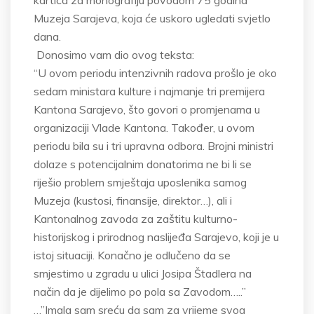
kartica za monografiju povodom 75 godina
Muzeja Sarajeva, koja će uskoro ugledati svjetlo
dana.
Donosimo vam dio ovog teksta:
“U ovom periodu intenzivnih radova prošlo je oko
sedam ministara kulture i najmanje tri premijera
Kantona Sarajevo, što govori o promjenama u
organizaciji Vlade Kantona. Također, u ovom
periodu bila su i tri upravna odbora. Brojni ministri
dolaze s potencijalnim donatorima ne bi li se
riješio problem smještaja uposlenika samog
Muzeja (kustosi, finansije, direktor…), ali i
Kantonalnog zavoda za zaštitu kulturno-
historijskog i prirodnog naslijeđa Sarajevo, koji je u
istoj situaciji. Konačno je odlučeno da se
smjestimo u zgradu u ulici Josipa Štadlera na
način da je dijelimo po pola sa Zavodom…..”
…”Imala sam sreću da sam za vrijeme svog