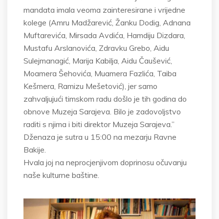
mandata imala veoma zainteresirane i vrijedne
kolege (Amru Madžarević, Žanku Dodig, Adnana
Muftarevića, Mirsada Avdića, Hamdiju Dizdara,
Mustafu Arslanovića, Zdravku Grebo, Aidu
Sulejmanagić, Marija Kabilja, Aidu Čaušević,
Moamera Šehovića, Muamera Fazlića, Taiba
Kešmera, Ramizu Mešetović), jer samo
zahvaljujući timskom radu došlo je tih godina do
obnove Muzeja Sarajeva. Bilo je zadovoljstvo
raditi s njima i biti direktor Muzeja Sarajeva.”
Dženaza je sutra u 15:00 na mezarju Ravne
Bakije.
Hvala joj na neprocjenjivom doprinosu očuvanju
naše kulturne baštine.