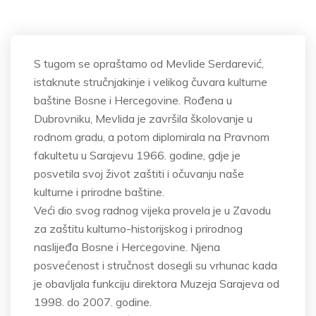
S tugom se opraštamo od Mevlide Serdarević,
istaknute stručnjakinje i velikog čuvara kulturne
baštine Bosne i Hercegovine. Rođena u
Dubrovniku, Mevlida je završila školovanje u
rodnom gradu, a potom diplomirala na Pravnom
fakultetu u Sarajevu 1966. godine, gdje je
posvetila svoj život zaštiti i očuvanju naše
kulturne i prirodne baštine.
Veći dio svog radnog vijeka provela je u Zavodu
za zaštitu kulturno-historijskog i prirodnog
naslijeđa Bosne i Hercegovine. Njena
posvećenost i stručnost dosegli su vrhunac kada
je obavljala funkciju direktora Muzeja Sarajeva od
1998. do 2007. godine.