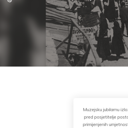
Muzejsku jubilarnu izlo
pred posjetitelje posta
primijenjenih umjetnos