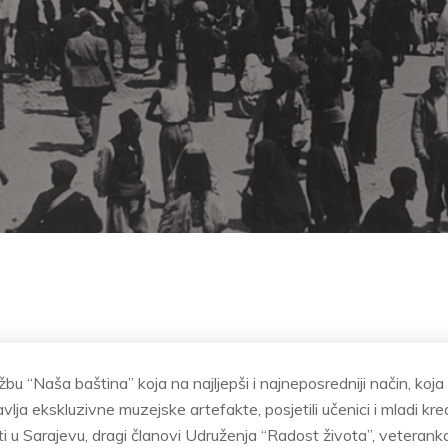
žbu “Naša baština” koja na najljepši i najneposredniji način, koja 
vlja ekskluzivne muzejske artefakte, posjetili učenici i mladi kre
ti u Sarajevu, dragi članovi Udruženja “Radost života”, veteranka