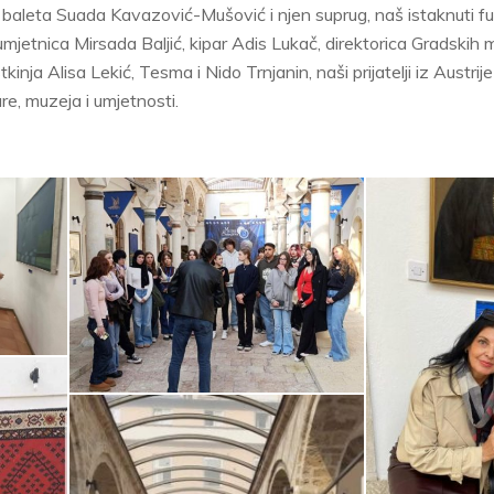
baleta Suada Kavazović-Mušović i njen suprug, naš istaknuti fud
mjetnica Mirsada Baljić, kipar Adis Lukač, direktorica Gradskih
tkinja Alisa Lekić, Tesma i Nido Trnjanin, naši prijatelji iz Austrij
ture, muzeja i umjetnosti.