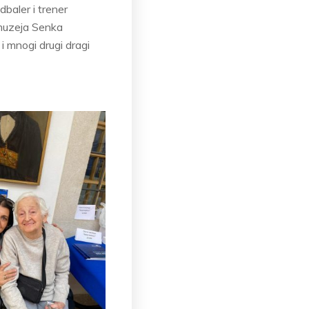
baler i trener
 muzeja Senka
e i mnogi drugi dragi