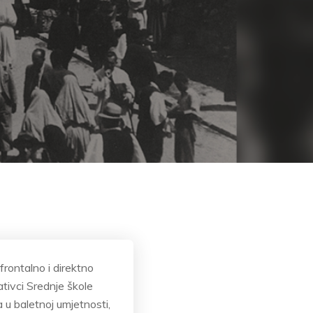
frontalno i direktno
ativci Srednje škole
 u baletnoj umjetnosti,