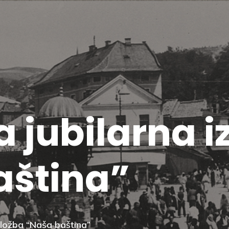
 jubilarna i
aština”
zložba “Naša baština”