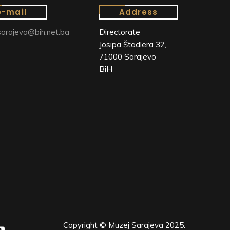
e-mail
Address
arajeva@bih.net.ba
Directorate
Josipa Štadlera 32,
71000 Sarajevo
BiH
Copyright © Muzej Sarajeva 2025.