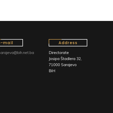
e-mail
Address
arajeva@bih.net.ba
Directorate
Josipa Štadlera 32,
71000 Sarajevo
BiH