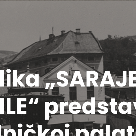
slika „SARA
LE“ predsta
ničkoj palat