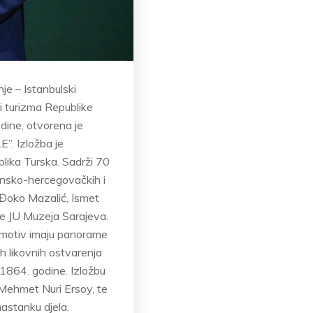
je – Istanbulski
 i turizma Republike
odine, otvorena je
”. Izložba je
blika Turska. Sadrži 70
sansko-hercegovačkih i
n, Đoko Mazalić, Ismet
rke JU Muzeja Sarajeva.
za motiv imaju panorame
ih likovnih ostvarenja
1864. godine. Izložbu
 Mehmet Nuri Ersoy, te
nastanku djela.