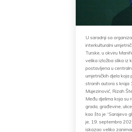
U saradnji sa organiza
interkulturalni umjetni
Turske, u okviru Manif
velika izložba slika 
postavljena u centraln
umjetničkih djela koja
stranih autora s kraja 
Mujezinović, Rizah Štet
Među djelima koja su ra
grada, građevine, ulice
kao što je “Sarajevo 
je, 19. septembra 2023
iskazao veliko zaniman