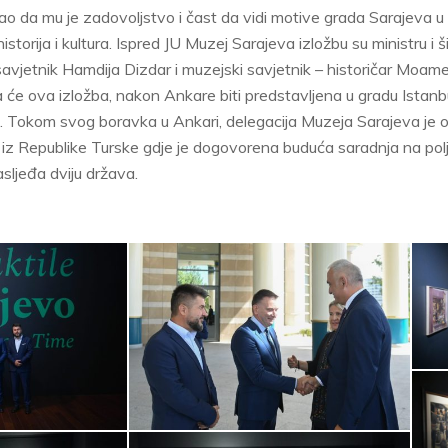
kao da mu je zadovoljstvo i čast da vidi motive grada Sarajeva u 
storija i kultura. Ispred JU Muzej Sarajeva izložbu su ministru i ši
savjetnik Hamdija Dizdar i muzejski savjetnik – historičar Moa
da će ova izložba, nakon Ankare biti predstavljena u gradu Ista
 Tokom svog boravka u Ankari, delegacija Muzeja Sarajeva je o
 iz Republike Turske gdje je dogovorena buduća saradnja na polj
asljeđa dviju država.