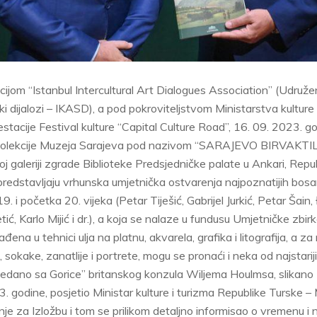
cijom “Istanbul Intercultural Art Dialogues Association” (Udružen
čki dijalozi – IKASD), a pod pokroviteljstvom Ministarstva kulture
estacije Festival kulture “Capital Culture Road”, 16. 09. 2023. g
iz kolekcije Muzeja Sarajeva pod nazivom “SARAJEVO BIRVAKTILE
oj galeriji zgrade Biblioteke Predsjedničke palate u Ankari, Repu
 predstavljaju vrhunska umjetnička ostvarenja najpoznatijih bo
19. i početka 20. vijeka (Petar Tiješić, Gabrijel Jurkić, Petar Šai
ić, Karlo Mijić i dr.), a koja se nalaze u fundusu Umjetničke zbi
đena u tehnici ulja na platnu, akvarela, grafika i litografija, a 
, sokake, zanatlije i portrete, mogu se pronaći i neka od najstarij
gledano sa Gorice” britanskog konzula Wiljema Houlmsa, slikano 
. godine, posjetio Ministar kulture i turizma Republike Turske –
je za Izložbu i tom se prilikom detaljno informisao o vremenu i 