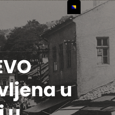
JEVO
vljena u
i u