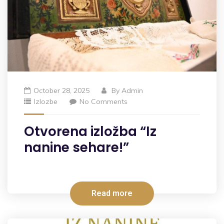
October 28, 2025
By
Admin
Izlozbe
No Comments
Otvorena izložba “Iz
nanine sehare!”
Read more