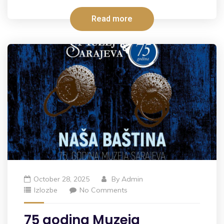
Read more
October 28, 2025
By
Admin
Izlozbe
No Comments
75 godina Muzeja