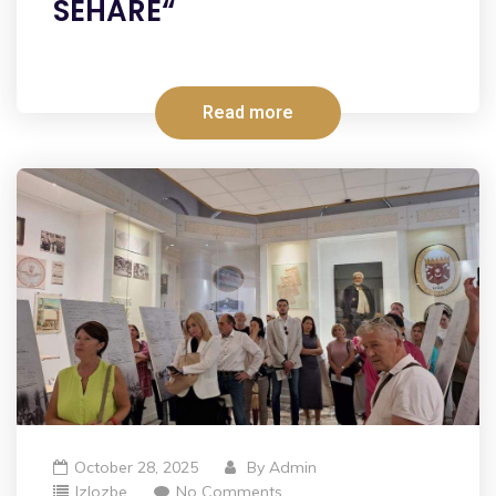
SEHARE“
Read more
October 28, 2025
By
Admin
Izlozbe
No Comments