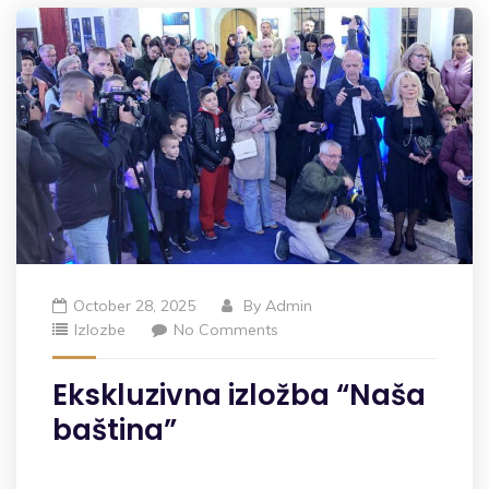
October 28, 2025
By
Admin
Izlozbe
No Comments
Ekskluzivna izložba “Naša
baština”