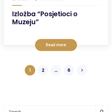
Izložba “Posjetioci o
Muzeju”
Read more
1
2
…
6