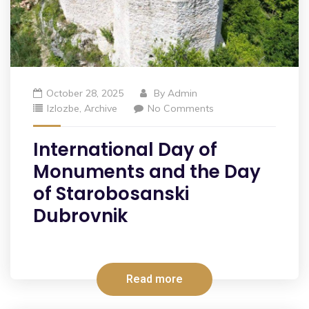
October 28, 2025
By
Admin
Izlozbe
,
Archive
No Comments
International Day of
Monuments and the Day
of Starobosanski
Dubrovnik
Read more