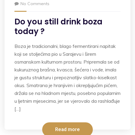
No Comments
Do you still drink boza
today ?
Boza je tradicionalni, blago fermentirani napitak
koji se stoljećima pio u Sarajevu i širem
osmanskom kulturnom prostoru. Pripremala se od
kukuruznog brašna, kvasca, šećera i vode, imala
je gustu strukturu i prepoznatljiv slatko-kiselkast
okus. Smatrana je hranjivim i okrepljujućim pićem,
držala se na hladnom mjestu, posebno popularnim
u ljetnim mjesecima, jer se vjerovalo da rashlađuje
[…]
Read more