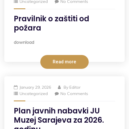
Uncategorized
No Comments
Pravilnik o zaštiti od
požara
download
Read more
January 29, 2026
By
Editor
Uncategorized
No Comments
Plan javnih nabavki JU
Muzej Sarajeva za 2026.