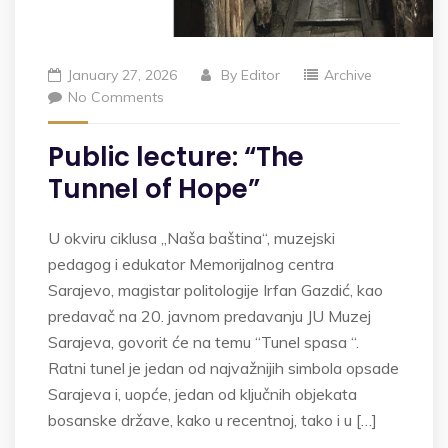
January 27, 2026
By
Editor
Archive
No Comments
Public lecture: “The
Tunnel of Hope”
U okviru ciklusa „Naša baština“, muzejski
pedagog i edukator Memorijalnog centra
Sarajevo, magistar politologije Irfan Gazdić, kao
predavač na 20. javnom predavanju JU Muzej
Sarajeva, govorit će na temu “Tunel spasa “.
Ratni tunel je jedan od najvažnijih simbola opsade
Sarajeva i, uopće, jedan od ključnih objekata
bosanske države, kako u recentnoj, tako i u […]