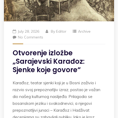
July 28, 2026
By
Editor
Archive
No Comments
Otvorenje izložbe
„Sarajevski Karađoz:
Sjenke koje govore“
Karađoz, teatar sjenki koji je u Bosni zaživio i
razvio svoj prepoznatljiv izraz, postao je važan
dio našeg kulturnog naslijeđa. Prilagodio se
bosanskom jeziku i svakodnevici, a njegovi
prepoznatljivi junaci – Karađoz i Hadživat
decenijama su zabavljali publiku. Iako je kroz