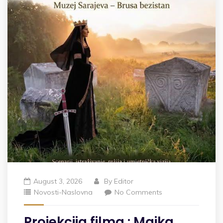
August 3, 2026
By
Editor
Novosti-Naslovna
No Comments
Projekcija filma : Majka