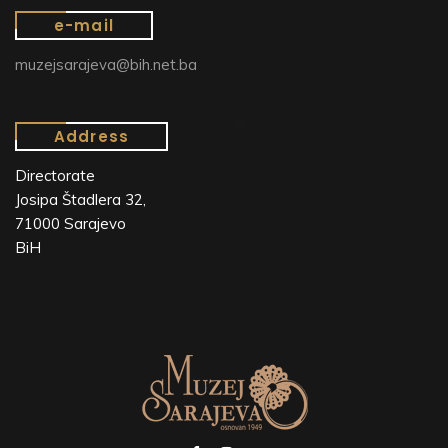
e-mail
muzejsarajeva@bih.net.ba
Address
Directorate
Josipa Štadlera 32,
71000 Sarajevo
BiH