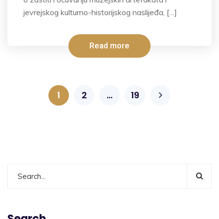
jevrejskog kulturno-historijskog naslijeđa, […]
Read more
1
2
…
19
Search