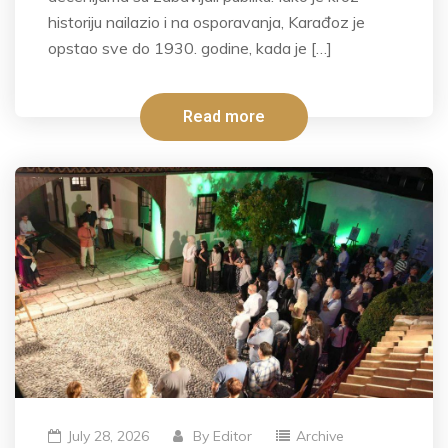
historiju nailazio i na osporavanja, Karađoz je
opstao sve do 1930. godine, kada je […]
Read more
July 28, 2026
By
Editor
Archive