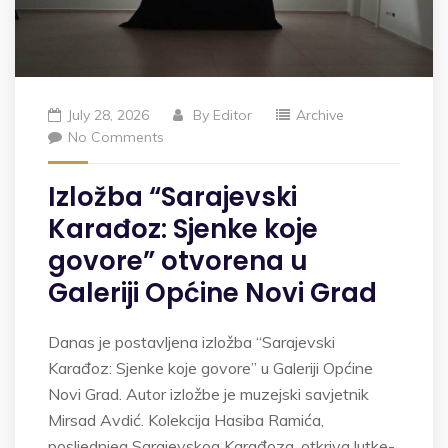
July 28, 2026
By
Editor
Archive
No Comments
Izložba “Sarajevski
Karađoz: Sjenke koje
govore” otvorena u
Galeriji Općine Novi Grad
Danas je postavljena izložba “Sarajevski
Karađoz: Sjenke koje govore” u Galeriji Općine
Novi Grad. Autor izložbe je muzejski savjetnik
Mirsad Avdić. Kolekcija Hasiba Ramića,
posljednjeg Sarajevskog Karađoza, otkriva lutke-