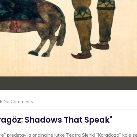
No Comments
aragöz: Shadows That Speak"
e” predstavlja originalne lutke Teatra Sjenki “Karađoza” koje s