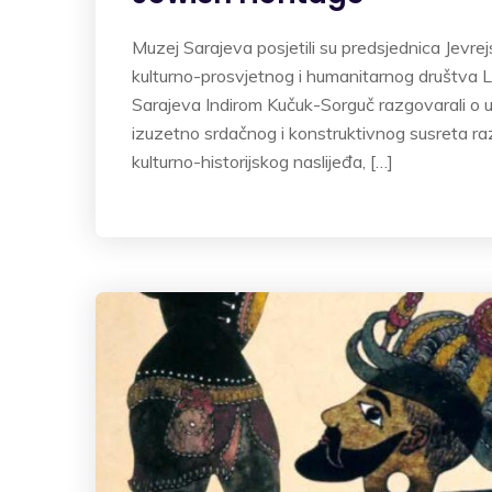
Muzej Sarajeva posjetili su predsjednica Jevre
kulturno-prosvjetnog i humanitarnog društva La
Sarajeva Indirom Kučuk-Sorguč razgovarali o un
izuzetno srdačnog i konstruktivnog susreta raz
kulturno-historijskog naslijeđa, […]