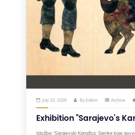
July 23, 2026
By
Editor
Archive
Exhibition "Sarajevo's K
Izložba “Sarajevski Karađoz: Sjenke koje govor