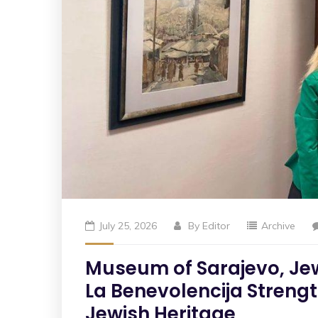
July 25, 2026
By
Editor
Archive
Museum of Sarajevo, Je
La Benevolencija Streng
Jewish Heritage