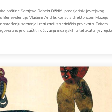
jske opštine Sarajevo Rahela Džidić i predsjednik Jevrejskog
 Benevolencija Vladimir Andrle, koji su s direktoricom Muzeja
apređenju saradnje i realizaciji zajedničkih projekata. Tokom
govarano je o zaštiti i očuvanju muzejskih artefakata i jevrejsk