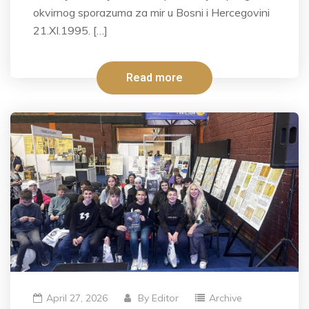
okvirnog sporazuma za mir u Bosni i Hercegovini
21.XI.1995. […]
Read more
April 27, 2026
By
Editor
Archive