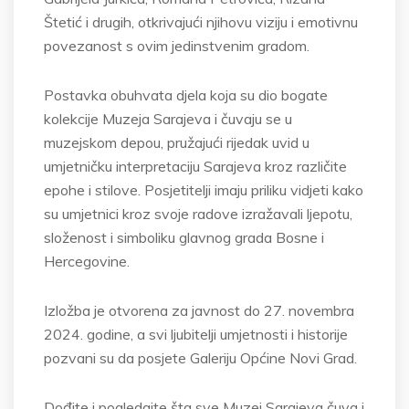
Štetić
i drugih, otkrivajući njihovu viziju i emotivnu
povezanost s ovim jedinstvenim gradom.
Postavka obuhvata djela koja su dio bogate
kolekcije Muzeja Sarajeva i čuvaju se u
muzejskom depou, pružajući rijedak uvid u
umjetničku interpretaciju Sarajeva kroz različite
epohe i stilove. Posjetitelji imaju priliku vidjeti kako
su umjetnici kroz svoje radove
izražavali
ljepotu,
složenost i simboliku glavnog grada Bosne i
Hercegovine.
Izložba
je otvorena za javnost do 27. novembra
2024. godine, a svi ljubitelji umjetnosti i historije
pozvani su da posjete Galeriju Općine Novi Grad.
Dođite i pogledajte šta sve Muzej Sarajeva čuva i