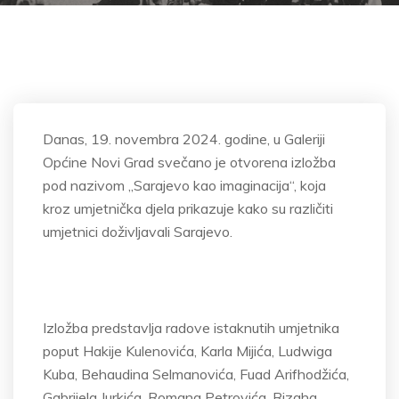
Danas, 19. novembra 2024. godine, u Galeriji
Op
ćine Novi Grad svečano je otvorena
izložba
pod nazivom
„Sarajevo kao imaginacija“, koja
kroz umjetni
čka djela prikazuje kako su različiti
umjetnici doživljavali Sarajevo.
Izložba
predstavlja radove istaknutih umjetnika
poput Hakije Kulenovića, Karla Mijića,
Ludwiga
Kuba,
Behaudina
Selmanovića
, Fuad
Arifhodžića
,
Gabrijela Jurkića, Romana Petrovića,
Rizaha