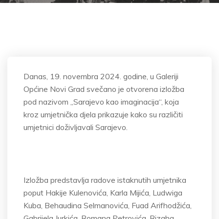
Danas, 19. novembra 2024. godine, u Galeriji
Op
ćine Novi Grad svečano je otvorena
izložba
pod nazivom
„Sarajevo kao imaginacija“, koja
kroz umjetni
čka djela prikazuje kako su različiti
umjetnici doživljavali Sarajevo.
Izložba
predstavlja radove istaknutih umjetnika
poput Hakije Kulenovića, Karla Mijića,
Ludwiga
Kuba,
Behaudina
Selmanovića
, Fuad
Arifhodžića
,
Gabrijela Jurkića, Romana Petrovića,
Rizaha