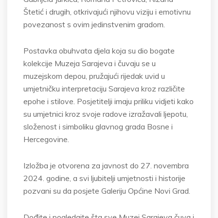
Štetić
i drugih, otkrivajući njihovu viziju i emotivnu
povezanost s ovim jedinstvenim gradom.
Postavka obuhvata djela koja su dio bogate
kolekcije Muzeja Sarajeva i čuvaju se u
muzejskom depou, pružajući rijedak uvid u
umjetničku interpretaciju Sarajeva kroz različite
epohe i stilove. Posjetitelji imaju priliku vidjeti kako
su umjetnici kroz svoje radove
izražavali
ljepotu,
složenost i simboliku glavnog grada Bosne i
Hercegovine.
Izložba
je otvorena za javnost do 27. novembra
2024. godine, a svi ljubitelji umjetnosti i historije
pozvani su da posjete Galeriju Općine Novi Grad.
Dođite i pogledajte šta sve Muzej Sarajeva čuva i