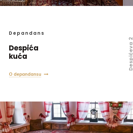
Depandans
Despićeva
Despića
kuća
O depandansu