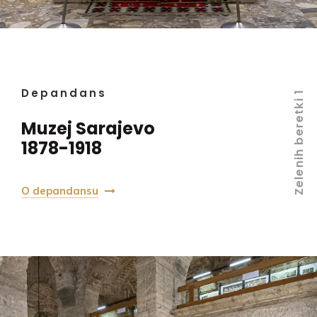
Depandans
Zelenih beretki 1
Muzej Sarajevo
1878-1918
O depandansu