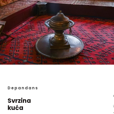
Depandans
Gl
Svrzina
kuća