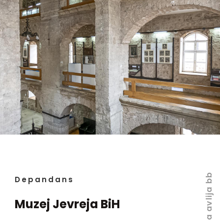
Velika avlija bb
Depandans
Muzej Jevreja BiH