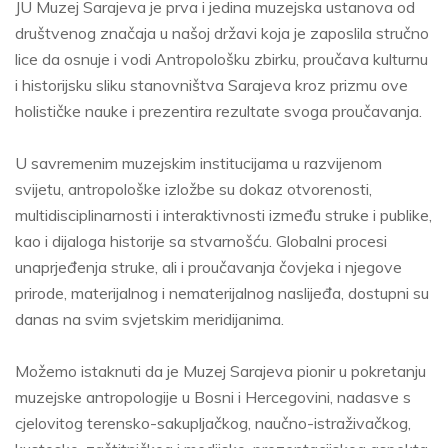
JU Muzej Sarajeva je prva i jedina muzejska ustanova od
društvenog značaja u našoj državi koja je zaposlila stručno
lice da osnuje i vodi Antropološku zbirku, proučava kulturnu
i historijsku sliku stanovništva Sarajeva kroz prizmu ove
holističke nauke i prezentira rezultate svoga proučavanja.
U savremenim muzejskim institucijama u razvijenom
svijetu, antropološke izložbe su dokaz otvorenosti,
multidisciplinarnosti i interaktivnosti između struke i publike,
kao i dijaloga historije sa stvarnošću. Globalni procesi
unaprjeđenja struke, ali i proučavanja čovjeka i njegove
prirode, materijalnog i nematerijalnog naslijeđa, dostupni su
danas na svim svjetskim meridijanima.
Možemo istaknuti da je Muzej Sarajeva pionir u pokretanju
muzejske antropologije u Bosni i Hercegovini, nadasve s
cjelovitog terensko-sakupljačkog, naučno-istraživačkog,