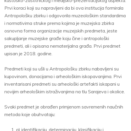
kustosko-zaštitničkog i medijsko-prezentacijskog aspekta.
Prvi koraci koji su napravljeni da bi ova institucija formirala
Antropološku zbirku i odgovorila muzeološkim standardima
i normativima struke prema kojima je muzejska zbirka
osnovna forma organizacije muzejskih predmeta, jeste
sakupljanje muzejske građe koju čine i antropološki
predmeti, ali i opisana nematerijalna građa. Prvi predmet
upisan je 2018. godine.
Predmeti koji su ušli u Antropološku zbirku nabavljeni su
kupovinom, donacijama i arheološkim iskopavanjima. Prvi
inventarisani predmeti su arheološki artefakti iskapani u
novijim arheološkim istraživanjima na tlu Sarajeva i okolice.
Svaki predmet je obrađen primjenom savremenih naučnih
metoda koje obuhvataju:
a) identifikaciju, determinaciju, klasifikaciju i