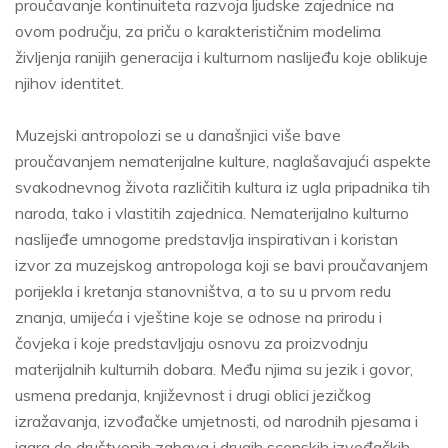
proučavanje kontinuiteta razvoja ljudske zajednice na
ovom području, za priču o karakterističnim modelima
življenja ranijih generacija i kulturnom naslijeđu koje oblikuje
njihov identitet.
Muzejski antropolozi se u današnjici više bave
proučavanjem nematerijalne kulture, naglašavajući aspekte
svakodnevnog života različitih kultura iz ugla pripadnika tih
naroda, tako i vlastitih zajednica. Nematerijalno kulturno
naslijeđe umnogome predstavlja inspirativan i koristan
izvor za muzejskog antropologa koji se bavi proučavanjem
porijekla i kretanja stanovništva, a to su u prvom redu
znanja, umijeća i vještine koje se odnose na prirodu i
čovjeka i koje predstavljaju osnovu za proizvodnju
materijalnih kulturnih dobara. Među njima su jezik i govor,
usmena predanja, književnost i drugi oblici jezičkog
izražavanja, izvođačke umjetnosti, od narodnih pjesama i
igara do društvenih zabava i drugih scenskih izvođačkih