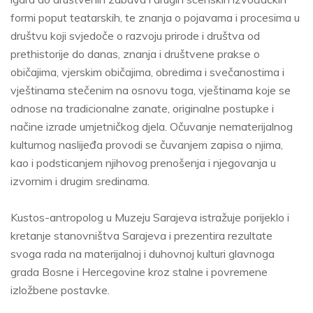
formi poput teatarskih, te znanja o pojavama i procesima u
društvu koji svjedoče o razvoju prirode i društva od
prethistorije do danas, znanja i društvene prakse o
običajima, vjerskim običajima, obredima i svečanostima i
vještinama stečenim na osnovu toga, vještinama koje se
odnose na tradicionalne zanate, originalne postupke i
načine izrade umjetničkog djela. Očuvanje nematerijalnog
kulturnog naslijeđa provodi se čuvanjem zapisa o njima,
kao i podsticanjem njihovog prenošenja i njegovanja u
izvornim i drugim sredinama.
Kustos-antropolog u Muzeju Sarajeva istražuje porijeklo i
kretanje stanovništva Sarajeva i prezentira rezultate
svoga rada na materijalnoj i duhovnoj kulturi glavnoga
grada Bosne i Hercegovine kroz stalne i povremene
izložbene postavke.