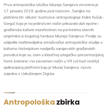
Prva antropološka izložba Muzeja Sarajeva otvorena je
17. januara 2019. godine pod nazivom „Sarajke na
platnima bh. slikara“ kustosice-antropologinje Indire Kučuk-
Sorguč koja je na jedinstven način prikazala duh epohe i
građanske kulture manifestiran na portretima slavnih
umjetnika iz bogatog fundusa Muzeja Sarajeva. Poslije su
uslijedile multimedijalne istraživačke antropološke studije o
kulturno-historijskom naslijeđu sarajevskih građanskih
porodica koje su, osim u klasičnoj izlagačko-prezentacijskoj
formi, kreirane i na savremen način u VR (
virtual reality
)
aplikacijskoj platformi koju je Muzej Sarajeva razvio
zajedno s Udruženjem Digi.ba.
Antropološka
zbirka