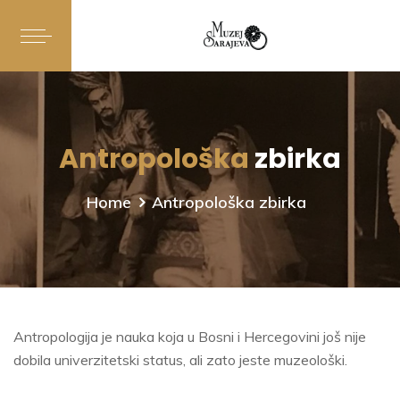
Antropološka
zbirka
Home
Antropološka zbirka
Antropologija je nauka koja u Bosni i Hercegovini još nije
dobila univerzitetski status, ali zato jeste muzeološki.