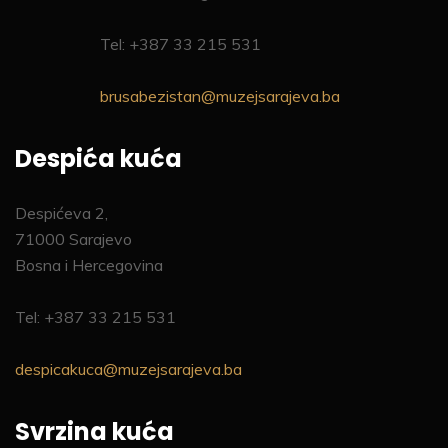
Tel: +387 33 215 531
brusabezistan@muzejsarajeva.ba
Despića kuća
Despićeva 2,
71000 Sarajevo
Bosna i Hercegovina
Tel: +387 33 215 531
despicakuca@muzejsarajeva.ba
Svrzina kuća