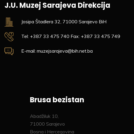
J.U. Muzej Sarajeva
Direkcija
Josipa Štadlera 32,
71000 Sarajevo
BiH
Tel: +387 33 475 740
Fax: +387 33 475 749
E-mail: muzejsarajeva@bih.net.ba
Brusa bezistan
Abadžiluk 10,
71000 Sarajevo
Bosna i Hercegovina