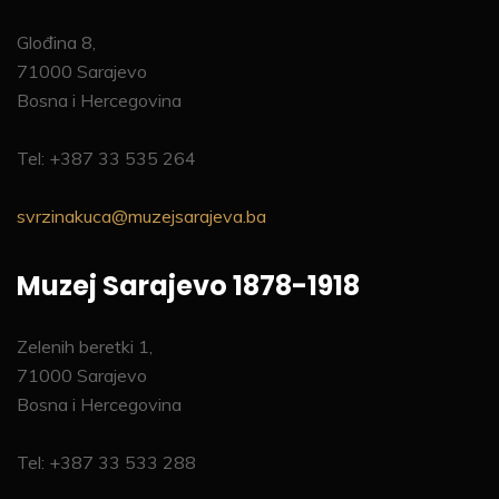
Glođina 8,
71000 Sarajevo
Bosna i Hercegovina
Tel: +387 33 535 264
svrzinakuca@muzejsarajeva.ba
Muzej Sarajevo 1878-1918
Zelenih beretki 1,
71000 Sarajevo
Bosna i Hercegovina
Tel: +387 33 533 288