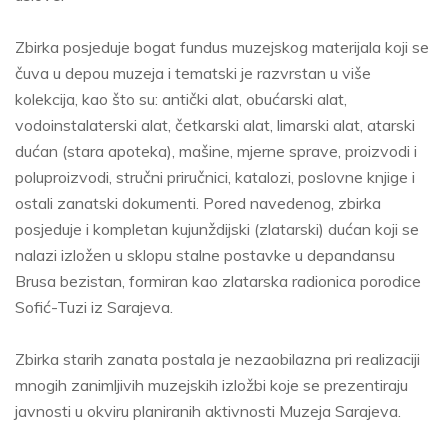
Zbirka posjeduje bogat fundus muzejskog materijala koji se
čuva u depou muzeja i tematski je razvrstan u više
kolekcija, kao što su: antički alat, obućarski alat,
vodoinstalaterski alat, četkarski alat, limarski alat, atarski
dućan (stara apoteka), mašine, mjerne sprave, proizvodi i
poluproizvodi, stručni priručnici, katalozi, poslovne knjige i
ostali zanatski dokumenti. Pored navedenog, zbirka
posjeduje i kompletan kujunždijski (zlatarski) dućan koji se
nalazi izložen u sklopu stalne postavke u depandansu
Brusa bezistan, formiran kao zlatarska radionica porodice
Sofić-Tuzi iz Sarajeva.
Zbirka starih zanata postala je nezaobilazna pri realizaciji
mnogih zanimljivih muzejskih izložbi koje se prezentiraju
javnosti u okviru planiranih aktivnosti Muzeja Sarajeva.