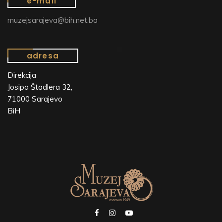
e-mail
muzejsarajeva@bih.net.ba
adresa
Direkcija
Josipa Štadlera 32,
71000 Sarajevo
BiH