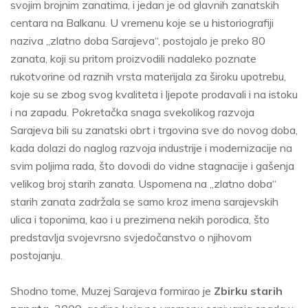
svojim brojnim zanatima, i jedan je od glavnih zanatskih
centara na Balkanu. U vremenu koje se u historiografiji
naziva „zlatno doba Sarajeva“, postojalo je preko 80
zanata, koji su pritom proizvodili nadaleko poznate
rukotvorine od raznih vrsta materijala za široku upotrebu,
koje su se zbog svog kvaliteta i ljepote prodavali i na istoku
i na zapadu. Pokretačka snaga svekolikog razvoja
Sarajeva bili su zanatski obrt i trgovina sve do novog doba,
kada dolazi do naglog razvoja industrije i modernizacije na
svim poljima rada, što dovodi do vidne stagnacije i gašenja
velikog broj starih zanata. Uspomena na „zlatno doba“
starih zanata zadržala se samo kroz imena sarajevskih
ulica i toponima, kao i u prezimena nekih porodica, što
predstavlja svojevrsno svjedočanstvo o njihovom
postojanju.
Shodno tome, Muzej Sarajeva formirao je
Zbirku starih