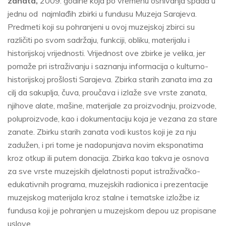
zanata,
2009. godine koja po vremenu osnivanja spada u
jednu od najmlađih zbirki u fundusu Muzeja Sarajeva.
Predmeti koji su pohranjeni u ovoj muzejskoj zbirci su
različiti po svom sadržaju, funkciji, obliku, materijalu i
historijskoj vrijednosti. Vrijednost ove zbirke je velika, jer
pomaže pri istraživanju i saznanju informacija o kulturno-
historijskoj prošlosti Sarajeva. Zbirka starih zanata ima za
cilj da sakuplja, čuva, proučava i izlaže sve vrste zanata,
njihove alate, mašine, materijale za proizvodnju, proizvode,
poluproizvode, kao i dokumentaciju koja je vezana za stare
zanate. Zbirku starih zanata vodi kustos koji je za nju
zadužen, i pri tome je nadopunjava novim eksponatima
kroz otkup ili putem donacija. Zbirka kao takva je osnova
za sve vrste muzejskih djelatnosti poput istraživačko-
edukativnih programa, muzejskih radionica i prezentacije
muzejskog materijala kroz stalne i tematske izložbe iz
fundusa koji je pohranjen u muzejskom depou uz propisane
uslove.