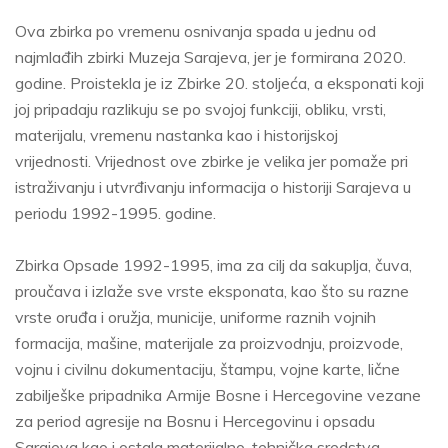
Ova zbirka po vremenu osnivanja spada u jednu od
najmlađih zbirki Muzeja Sarajeva, jer je formirana 2020.
godine. Proistekla je iz Zbirke 20. stoljeća, a eksponati koji
joj pripadaju razlikuju se po svojoj funkciji, obliku, vrsti,
materijalu, vremenu nastanka kao i historijskoj
vrijednosti. Vrijednost ove zbirke je velika jer pomaže pri
istraživanju i utvrđivanju informacija o historiji Sarajeva u
periodu 1992-1995. godine.
Zbirka Opsade 1992-1995, ima za cilj da sakuplja, čuva,
proučava i izlaže sve vrste eksponata, kao što su razne
vrste oruđa i oružja, municije, uniforme raznih vojnih
formacija, mašine, materijale za proizvodnju, proizvode,
vojnu i civilnu dokumentaciju, štampu, vojne karte, lične
zabilješke pripadnika Armije Bosne i Hercegovine vezane
za period agresije na Bosnu i Hercegovinu i opsadu
Sarajeva kao i ostala materijalno-tehnička sredstva.