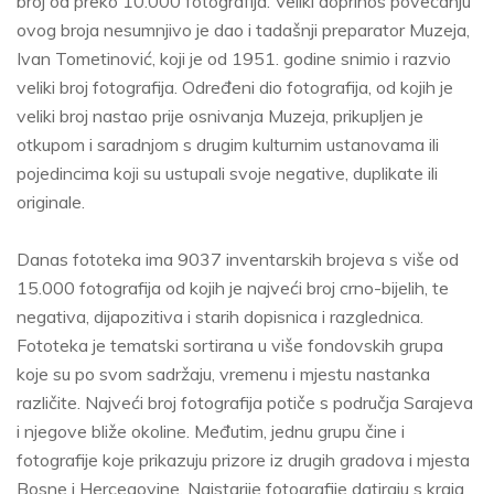
broj od preko 10.000 fotografija. Veliki doprinos povećanju
ovog broja nesumnjivo je dao i tadašnji preparator Muzeja,
Ivan Tometinović, koji je od 1951. godine snimio i razvio
veliki broj fotografija. Određeni dio fotografija, od kojih je
veliki broj nastao prije osnivanja Muzeja, prikupljen je
otkupom i saradnjom s drugim kulturnim ustanovama ili
pojedincima koji su ustupali svoje negative, duplikate ili
originale.
Danas fototeka ima 9037 inventarskih brojeva s više od
15.000 fotografija od kojih je najveći broj crno-bijelih, te
negativa, dijapozitiva i starih dopisnica i razglednica.
Fototeka je tematski sortirana u više fondovskih grupa
koje su po svom sadržaju, vremenu i mjestu nastanka
različite. Najveći broj fotografija potiče s područja Sarajeva
i njegove bliže okoline. Međutim, jednu grupu čine i
fotografije koje prikazuju prizore iz drugih gradova i mjesta
Bosne i Hercegovine. Najstarije fotografije datiraju s kraja