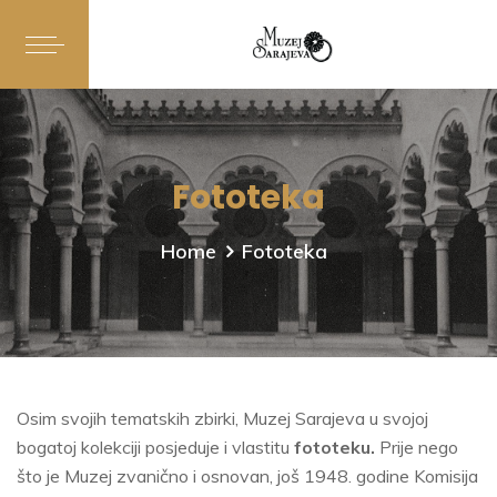
Fototeka
Home
Fototeka
Osim svojih tematskih zbirki, Muzej Sarajeva u svojoj
bogatoj kolekciji posjeduje i vlastitu
fototeku.
Prije nego
što je Muzej zvanično i osnovan, još 1948. godine Komisija