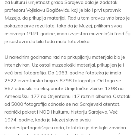
za kulturu i umjetnost grada Sarajeva dala je zadatak
profesoru Vojislavu Bogičeviću, koji je bio i prvi upravnik
Muzeja, da prikuplja materijal. Rad u tom pravcu vrlo brzo je
pokazao prve rezultate, tako da je Muzej, prilikom svog
osnivanja 1949. godine, imao izvjestan muzeološki fond čiji
je sastavni dio bila tada mala fotozbirka.
U narednim godinama rad na prikupljanju materijala bio je
intenziviran. Uz ostali muzeološki materijal, prikupljen je i
veći broj fotografija. Do 1963. godine fototeka je imala
2522 inventarska broja s 8798 fotografija. Od toga se
867 odnosilo na eksponate Umjetničke zbirke, 1398 na
Arheološku, 177 na Orijentalnu i 17 raznih albuma. Ostatak
od 5000 fotografija odnosio se na: Sarajevski atentat,
radnički pokret i NOB i kulturnu historiju Sarajeva. Već
1974. godine, kada je Muzej slavio svoju
dvadestpetogodišnjicu rada, fototeka je dostigla zavidan