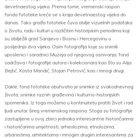
devetnaestog vijeka. Prema tome, vremenski raspon
fonda fototeke kreće se s kraja devetnaestog vijeka do
danas. Tako građa fototeke čuva obilje vizuelnih podataka
o životu, radu i kulturi u različitim historijskim periodima koji
su obilježili grad Sarajevo i Bosnu i Hercegovinu u
posljednja dva vijeka. Osim fotografija koje su snimili
uposlenici i saradnici Muzeja od njegovog osnivanja, fond
sadržava i fotografije autora i kolekcionara kao što su Alija
Bejtić, Kosta Mandić, Stojan Petrović, kao i mnogi drugi.
Dakle, fond fototeke obuhvatio je snimke iz svakodnevnog
života, snimke raznih građevina i kulturno-historijskih
spomenika. Iz toga možemo u kontinuitetu pratiti život i rad
ljudi unutar šireg vremenskog raspona. Stoga su fotografije
zastupljene u ovoj zbirci jednako interesantne historičarima
i historičarima umjetnosti, arheolozima, etnolozima,
urbanistima, arhitektama i mnogim drugim interesantima za