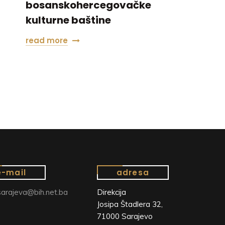
bosanskohercegovačke
kulturne baštine
read more
e-mail
adresa
arajeva@bih.net.ba
Direkcija
Josipa Štadlera 32,
71000 Sarajevo