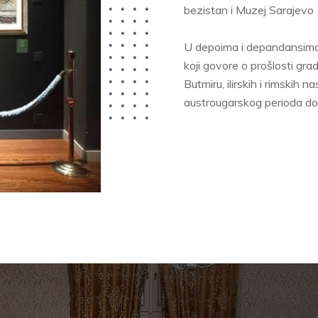
bezistan i Muzej Sarajev
U depoima i depandansima 
koji govore o prošlosti gra
Butmiru, ilirskih i rimskih
austrougarskog perioda do