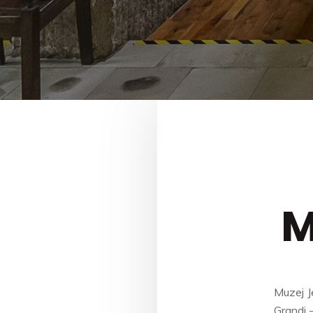
M
Muzej Je
Grandi –