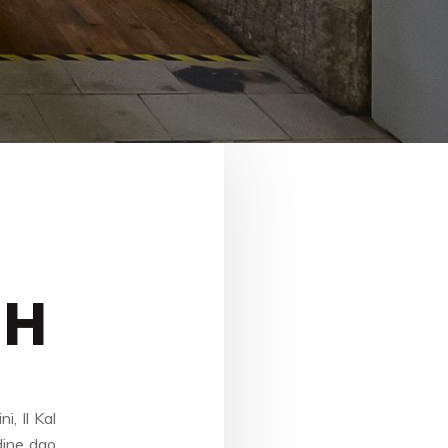
iH
i, Il Kal
dine dao