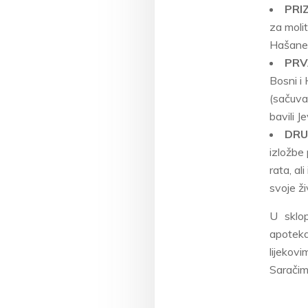
PRI
za moli
Hašane
PRV
Bosni i 
(sačuvan
bavili Je
DRU
izložbe
rata, al
svoje ži
U sklop
apoteka
lijekov
Saračima