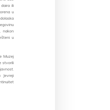
aira ili
vorena u
 dolaska
cegovinu
, nakon
ešteni u
je Muzej
stvorili
javnost.
Jevreji
tinuitet