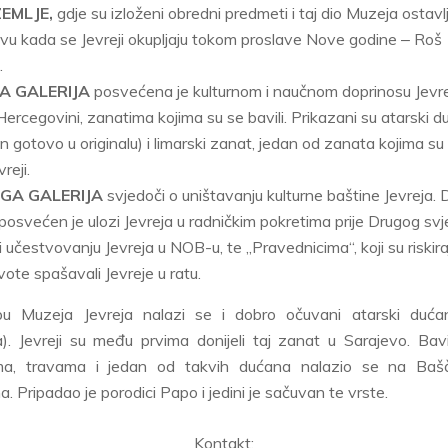
ZEMLJE,
gdje su izloženi obredni predmeti i taj dio Muzeja ostavl
tvu kada se Jevreji okupljaju tokom proslave Nove godine ‒ Roš
.
A GALERIJA
posvećena je kulturnom i naučnom doprinosu Jevre
Hercegovini, zanatima kojima su se bavili. Prikazani su atarski 
 gotovo u originalu) i limarski zanat, jedan od zanata kojima su
vreji.
GA GALERIJA
svjedoči o uništavanju kulturne baštine Jevreja. 
 posvećen je ulozi Jevreja u radničkim pokretima prije Drugog sv
i i učestvovanju Jevreja u NOB-u, te „Pravednicima“, koji su riskira
vote spašavali Jevreje u ratu.
u Muzeja Jevreja nalazi se i dobro očuvani atarski dućan
). Jevreji su među prvima donijeli taj zanat u Sarajevo. Bavi
ima, travama i jedan od takvih dućana nalazio se na Bašča
. Pripadao je porodici Papo i jedini je sačuvan te vrste.
Kontakt: