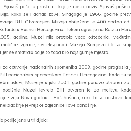
ti Sijavuš-paša u prostoru koji je nosio naziv Sijavuš-pašina d
avlija, kako se i danas zove. Sinagoga je 1966. godine pret
evreja BiH. Otvaranjem Muzeja obilježeno je 400 godina od
 Sefarda u Bosnu i Hercegovinu. Tokom agresije na Bosnu i Her
995. godine, Muzej nije pretrpio veća oštećenja. Međutim
 matične zgrade, svi eksponati Muzeja Sarajeva bili su smj
, jer se smatralo da je to tada bilo najsigurnije mjesto.
a za očuvanje nacionalnih spomenika 2003. godine proglasila 
 BiH nacionalnim spomenikom Bosne i Hercegovine. Kada su se 
rebni uslovi, Muzej je u julu 2004. godine ponovo otvoren za 
 godišnje Muzej Jevreja BiH otvoren je za molitvu, kada 
ljaju svoju Novu godinu ‒ Roš hašanu, kako bi se nastavio kon
nekadašnje jevrejske zajednice i ove današnje.
e podijeljena u tri dijela: