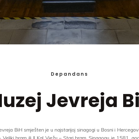
Depandans
uzej Jevreja B
vreja BiH smješten je u najstarijoj sinagogi u Bosni i Hercegovin
 Veliki hram ili Il Kal Vježu – Stari hram. Sinagogu je 1581. go