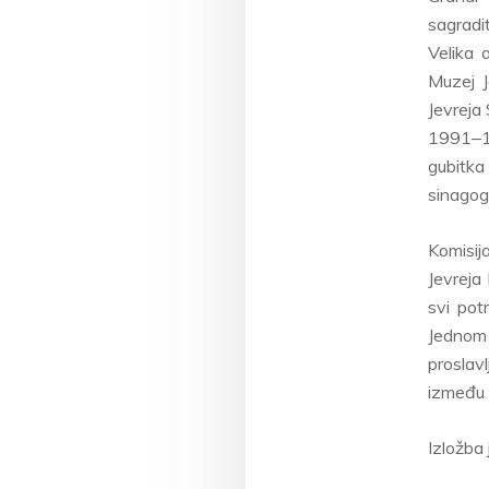
sagradi
Velika 
Muzej J
Jevreja
1991‒1
gubitka
sinagogi
Komisij
Jevreja
svi pot
Jednom
proslav
između 
Izložba j