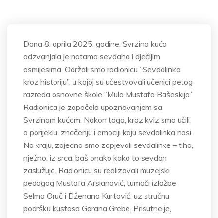
Dana 8. aprila 2025. godine, Svrzina kuća
odzvanjala je notama sevdaha i dječijim
osmijesima. Održali smo radionicu “Sevdalinka
kroz historiju”, u kojoj su učestvovali učenici petog
razreda osnovne škole “Mula Mustafa Bašeskija.”
Radionica je započela upoznavanjem sa
Svrzinom kućom. Nakon toga, kroz kviz smo učili
o porijeklu, značenju i emociji koju sevdalinka nosi.
Na kraju, zajedno smo zapjevali sevdalinke – tiho,
nježno, iz srca, baš onako kako to sevdah
zaslužuje. Radionicu su realizovali muzejski
pedagog Mustafa Arslanović, tumači izložbe
Selma Oruč i Dženana Kurtović, uz stručnu
podršku kustosa Gorana Grebe. Prisutne je,