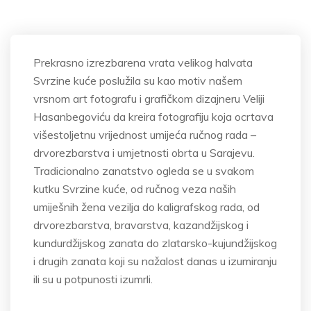
Prekrasno izrezbarena vrata velikog halvata
Svrzine
kuće
poslužila
su kao motiv našem
vrsnom art fotografu i grafičkom dizajneru
Veliji
Hasanbegoviću
da kreira fotografiju koja ocrtava
višestoljetnu vrijednost umijeća ručnog rada
–
drvorezbarstva i umjetnosti obrta u Sarajevu.
Tradicionalno zanatstvo ogleda se u svakom
kutku
Svrzine
ku
će, od ručnog veza naših
umiješnih
žena vezilja do kaligrafskog rada, od
drvorezbarstva, bravarstva,
kazandžijskog
i
kundurdžijskog
zanata do zlatarsko-kujundžijskog
i drugih zanata koji su nažalost danas u izumiranju
ili su u potpunosti izumrli.