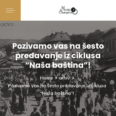
Pozivamo vas na šesto
predavanje iz ciklusa
“Naša baština”!
Home
arhiv
Pozivamo vas na šesto predavanje iz ciklusa
“Naša baština”!