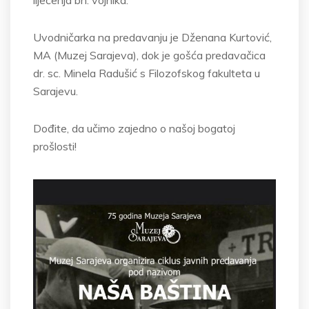
liječenja bh. vojnika.
Uvodničarka na predavanju je Dženana Kurtović,
MA (Muzej Sarajeva), dok je gošća predavačica
dr. sc. Minela
Radušić
s Filozofskog fakulteta u
Sarajevu.
Dođite, da učimo zajedno o našoj bogatoj
prošlosti!