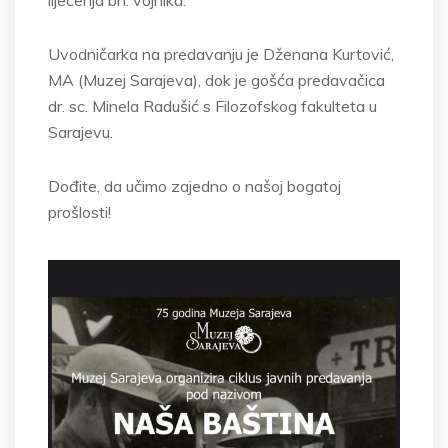
liječenja bh. vojnika.
Uvodničarka na predavanju je Dženana Kurtović,
MA (Muzej Sarajeva), dok je gošća predavačica
dr. sc. Minela
Radušić
s Filozofskog fakulteta u
Sarajevu.
Dođite, da učimo zajedno o našoj bogatoj
prošlosti!