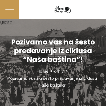
Pozivamo vas na šesto
predavanje iz ciklusa
“Naša baština”!
Home
arhiv
Pozivamo vas na šesto predavanje iz ciklusa
“Naša baština”!