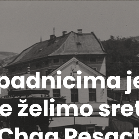
padnicima j
e želimo sre
 Chag Pesac