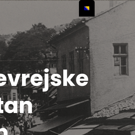
evrejske
tan
h