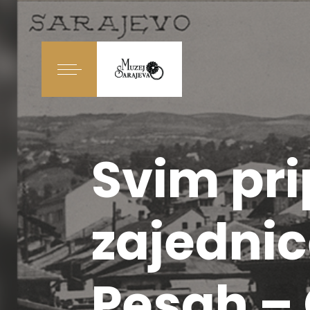
Svim pri
zajednic
Pesah –