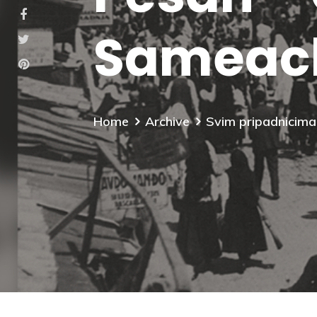
Sameac
Home
Archive
Svim pripadnicima