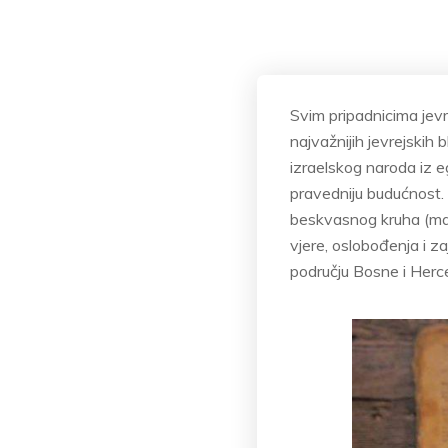
Svim pripadnicima jev
najvažnijih jevrejskih
izraelskog naroda iz e
pravedniju budućnost. 
beskvasnog kruha (maco
vjere, oslobođenja i 
području Bosne i Herc