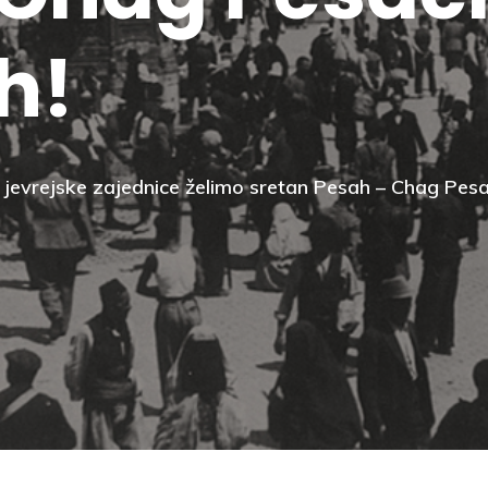
h!
 jevrejske zajednice želimo sretan Pesah – Chag Pe