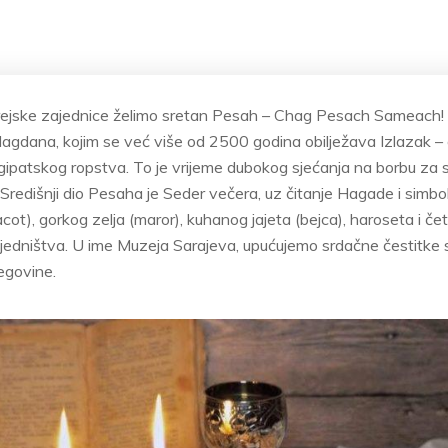
rejske zajednice želimo sretan Pesah – Chag Pesach Sameach! 
 blagdana, kojim se već više od 2500 godina obilježava Izlazak 
gipatskog ropstva. To je vrijeme dubokog sjećanja na borbu za sl
Središnji dio Pesaha je Seder večera, uz čitanje Hagade i simbol
t), gorkog zelja (maror), kuhanog jajeta (bejca), haroseta i četi
zajedništva. U ime Muzeja Sarajeva, upućujemo srdačne čestitke 
egovine.