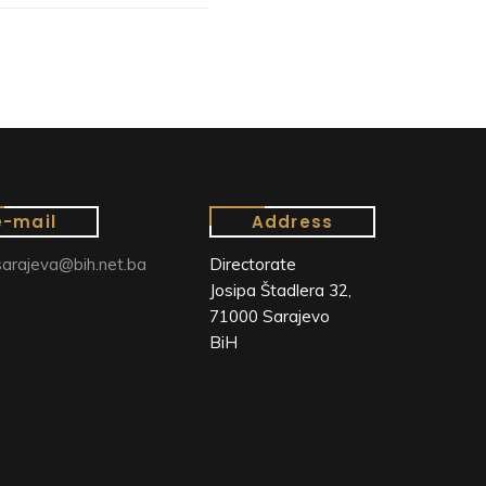
e-mail
Address
arajeva@bih.net.ba
Directorate
Josipa Štadlera 32,
71000 Sarajevo
BiH