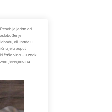
Pesah je jedan od
– oslobođenje
obodu, ali i nade u
ična jela poput
ri čaše vina – u znak
svim Jevrejima na