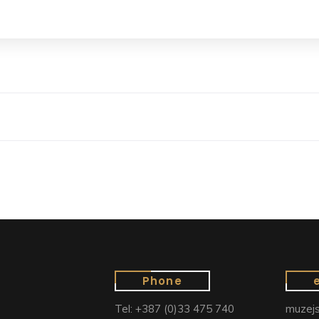
Phone
Tel: +387 (0)33 475 740
muzejs