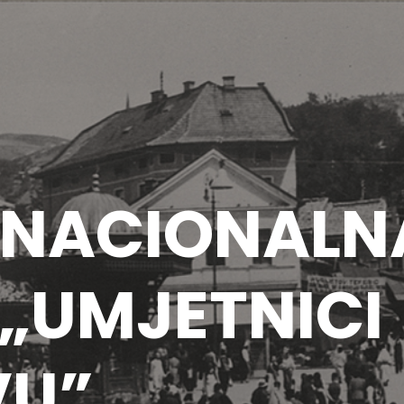
ERNACIONALN
 „UMJETNICI
VU”