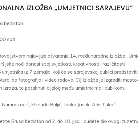
IONALNA IZLOŽBA „UMJETNICI SARAJEVU”
a bezistan
:00 sati
ovoljstvom najavljuje otvaranje 14. međunarodne izložbe „Umjet
ijske noći donosi spoj svjetlosti, kreativnosti i različitosti.
umjetnika iz 7 zemalja, koji će se sarajevskoj publici predstaviti
ptura, do fotografija i video radova. Cilj izložbe je izgraditi most
h izraza, te potaknuti dijalog među umjetnicima i publikom.
n Numankadić, Mirsada Baljić, Ilonka Jasak, Adis Lukač.
tite Brusa bezistan od 2. do 10. jula, i budete dio ovog izuz