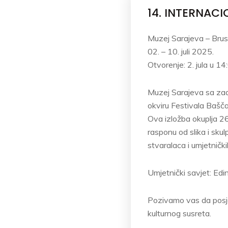
14. INTERNAC
Muzej Sarajeva – Brus
02. – 10. juli 2025.
Otvorenje: 2. jula u 14
Muzej Sarajeva sa zad
okviru Festivala Baščarš
Ova izložba okuplja 26 
rasponu od slika i skul
stvaralaca i umjetnički
Umjetnički savjet: Edi
Pozivamo vas da posje
kulturnog susreta.