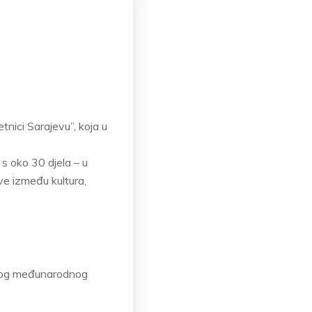
nici Sarajevu”, koja u
 s oko 30 djela – u
ove između kultura,
etnog međunarodnog