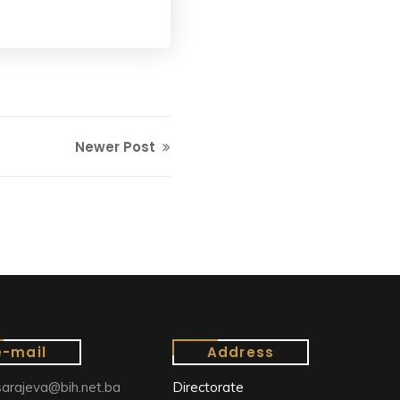
Newer Post
e-mail
Address
arajeva@bih.net.ba
Directorate