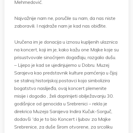
Mehmedović.
Najvažnije nam ne, poručile su nam, da nas niste
zaboravili. I najdraže nam je kad nas obiđite.
Uručena im je donacija u iznosu kupljenih ulaznica
na koncert, koji im je, kako kažu one Majke koje su
prisustvovale sinoćnjem događaju, razgalio dušu.
– Lijepo je kad se ujedinjujemo u Dobru. Muzej
Sarajeva kao predstavnik kulture pamćenja u čijoj
se stalnoj historijskoj postavci koja simbolizira
bogatstvo naslijeđa, ovaj koncert plemenite
misije i dogodio , želi doprinijeti obilježavanju 30.
godišnjice od genocida u Srebrenici – rekla je
direkrica Muzeja Sarajeva Indira Kučuk-Sorguč,
dodavši “da je to bio Koncert i ljubav za Majke
Srebrenice, za duše širom otvorene, za srcoliku