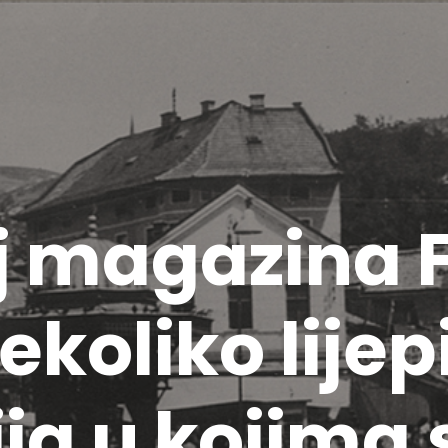
j magazina 
koliko lijepi
ija u kojima 