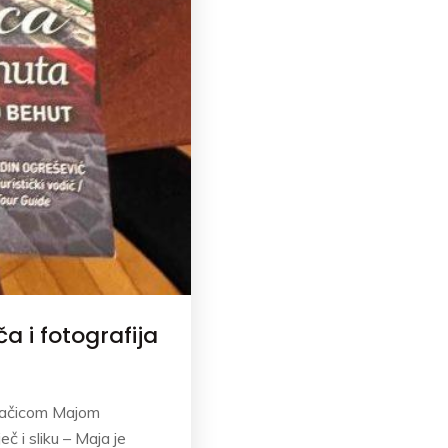
a i fotografija
evačicom Majom
č i sliku – Maja je