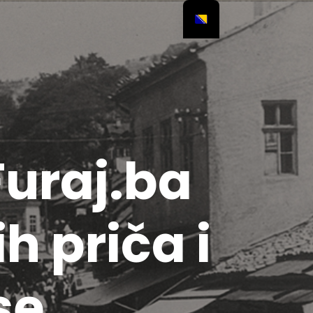
Furaj.ba
h priča i
se