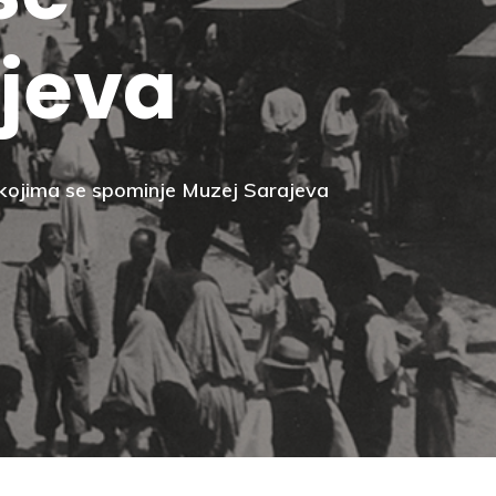
jeva
 u kojima se spominje Muzej Sarajeva