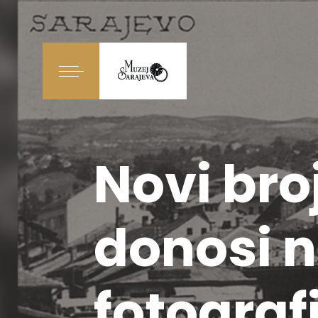
Novi bro
donosi ne
fotograf