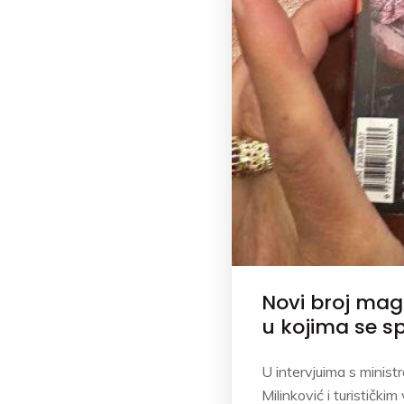
Novi broj maga
u kojima se s
U intervjuima s mini
Milinković i turistički