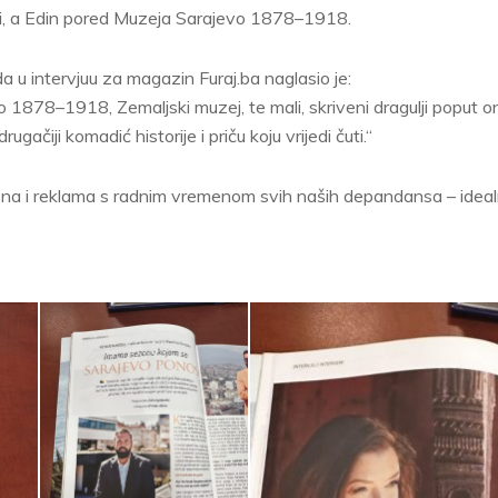
ući, a Edin pored Muzeja Sarajevo 1878–1918.
u intervjuu za magazin Furaj.ba naglasio je:
o 1878–1918, Zemaljski muzej, te mali, skriveni dragulji poput 
rugačiji komadić historije i priču koju vrijedi čuti.“
ena i reklama s radnim vremenom svih naših depandansa – idealna