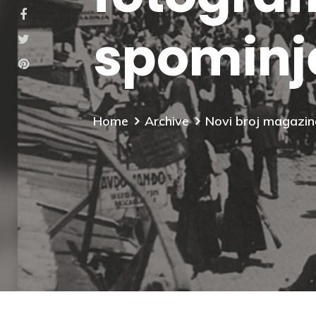
spominj
Home
Archive
Novi broj magazina