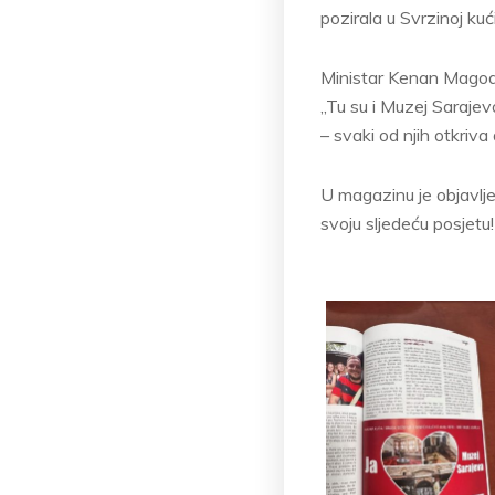
pozirala u Svrzinoj k
Ministar Kenan Magoda 
„Tu su i Muzej Sarajev
– svaki od njih otkriva d
U magazinu je objavlj
svoju sljedeću posjetu!