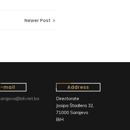
Newer Post
e-mail
Address
arajeva@bih.net.ba
Directorate
Josipa Štadlera 32,
71000 Sarajevo
BiH