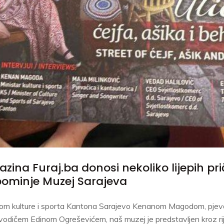
zina Furaj.ba donosi nekoliko lijepih prič
pominje Muzej Sarajeva
strom kulture i sporta Kantona Sarajevo Kenanom Magodom, pj
m vodičem Edinom Ogreševićem, naš muzej je predstavljen kroz rije