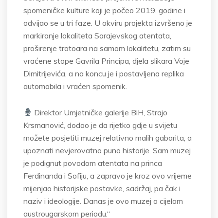
spomeničke kulture koji je počeo 2019. godine i
odvijao se u tri faze. U okviru projekta izvršeno je
markiranje lokaliteta Sarajevskog atentata,
proširenje trotoara na samom lokalitetu, zatim su
vraćene stope Gavrila Principa, djela slikara Voje
Dimitrijevića, a na koncu je i postavljena replika
automobila i vraćen spomenik.
Direktor Umjetničke galerije BiH, Strajo
Krsmanović, dodao je da rijetko gdje u svijetu
možete posjetiti muzej relativno malih gabarita, a
upoznati nevjerovatno puno historije. Sam muzej
je podignut povodom atentata na princa
Ferdinanda i Sofiju, a zapravo je kroz ovo vrijeme
mijenjao historijske postavke, sadržaj, pa čak i
naziv i ideologije. Danas je ovo muzej o cijelom
austrougarskom periodu.“