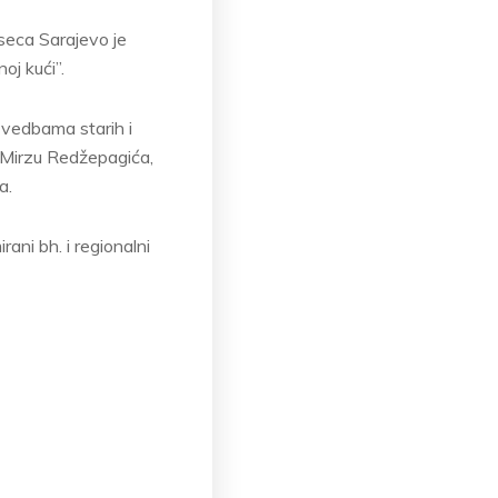
seca Sarajevo je
oj kući”.
zvedbama starih i
u Mirzu Redžepagića,
a.
ani bh. i regionalni