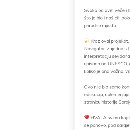
Svaka od ovih večeri bi
što je bio i naš cilj: p
prirodno mjesto.
Kroz ovaj projekat, 
Navigator, zajedno s 
interpretaciju sevdaha
upisana na UNESCO-ovu
koliko je ona važna, vri
Ovo nije bio samo konce
edukaciju, oplemenjuje
stranicu historije Sara
HVALA svima koji su
se ponovo, pod saraj