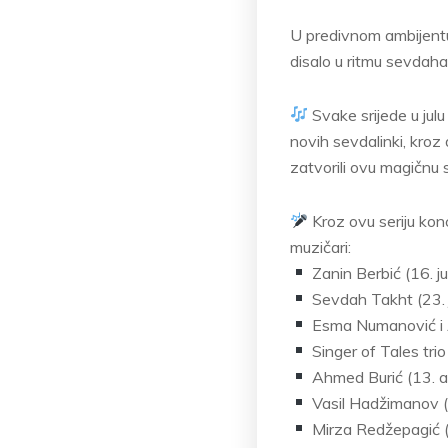
U predivnom ambijentu
disalo u ritmu sevdaha
Svake srijede u jul
novih sevdalinki, kroz
zatvorili ovu magičnu 
Kroz ovu seriju konc
muzičari:
Zanin Berbić (16. jul
Sevdah Takht (23. j
Esma Numanović i Al
Singer of Tales trio
Ahmed Burić (13. a
Vasil Hadžimanov (
Mirza Redžepagić (