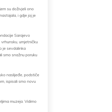
njem su doživjeli ono
astajala, i gdje joj je
Fondacije Sarajevo
 vrhunsku, umjetničku
o je sevdalinka
ali smo snažnu poruku
jsko naslijeđe, podstiče
om, ispisali smo novu
eljima muzeja. Vidimo