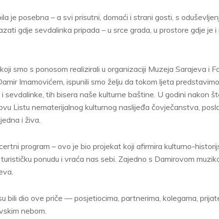
la je posebna – a svi prisutni, domaći i strani gosti, s oduševlje
okazati gdje sevdalinka pripada – u srce grada, u prostore gdje je i n
koji smo s ponosom realizirali u organizaciji Muzeja Sarajeva i 
Damir Imamovićem, ispunili smo želju da tokom ljeta predstavimo
 i sevdalinke, tih bisera naše kulturne baštine. U godini nakon št
 Listu nematerijalnog kulturnog naslijeđa čovječanstva, posl
jedna i živa.
rtni program – ovo je bio projekat koji afirmira kulturno-histori
 turističku ponudu i vraća nas sebi. Zajedno s Damirovom muzik
jeva.
 bili dio ove priče — posjetiocima, partnerima, kolegama, prijat
evskim nebom.