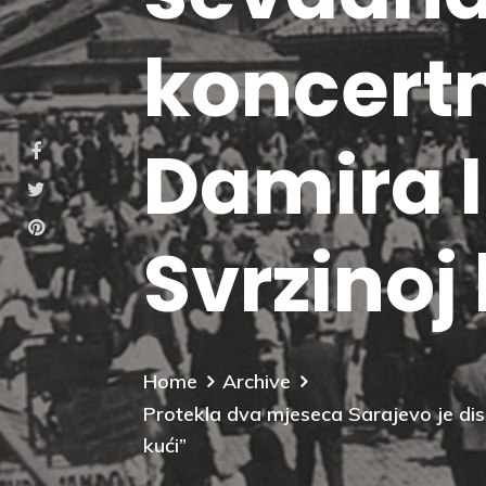
koncertn
Damira 
Svrzinoj
Home
Archive
Protekla dva mjeseca Sarajevo je dis
kući”