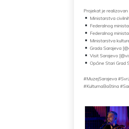
Projekat je realizovan
Ministarstva civiln
Federalnog minista
Federalnog ministar
Ministarstva kultur
Grada Sarajeva [@c
Visit Sarajevo [@vi
Općine Stari Grad 
#MuzejSarajeva #Sv
#KulturnaBaština #S