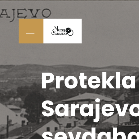
Protekl
Sarajevo
sevdaha 