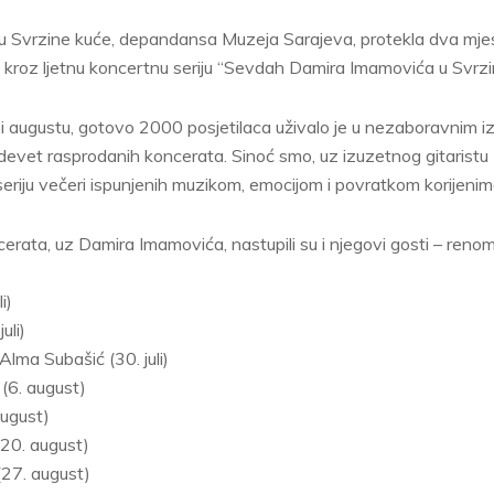
 Svrzine kuće, depandansa Muzeja Sarajeva, protekla dva mje
 kroz ljetnu koncertnu seriju “Sevdah Damira Imamovića u Svrzin
u i augustu, gotovo 2000 posjetilaca uživalo je u nezaboravnim i
 devet rasprodanih koncerata. Sinoć smo, uz izuzetnog gitarist
seriju večeri ispunjenih muzikom, emocijom i povratkom korijenim
erata, uz Damira Imamovića, nastupili su i njegovi gosti – renomir
i)
uli)
ma Subašić (30. juli)
 (6. august)
ugust)
20. august)
27. august)