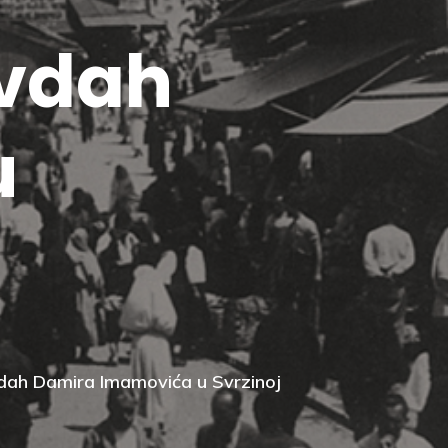
evdah
u
evdah Damira Imamovića u Svrzinoj