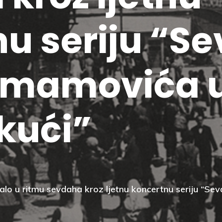
u seriju “S
Imamovića 
 kući”
alo u ritmu sevdaha kroz ljetnu koncertnu seriju “S