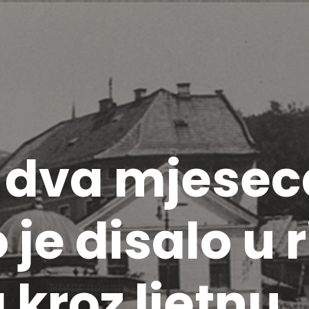
a dva mjesec
 je disalo u 
kroz ljetnu