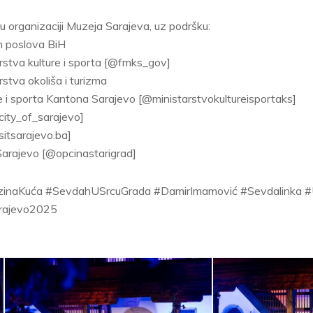
 u organizaciji Muzeja Sarajeva, uz podršku:
ih poslova BiH
rstva kulture i sporta [@fmks_gov]
stva okoliša i turizma
e i sporta Kantona Sarajevo [@ministarstvokultureisportaks]
ity_of_sarajevo]
sitsarajevo.ba]
Sarajevo [@opcinastarigrad]
rzinaKuća #SevdahUSrcuGrada #DamirImamović #Sevdalinka
arajevo2025