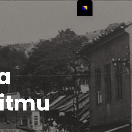
a
ritmu