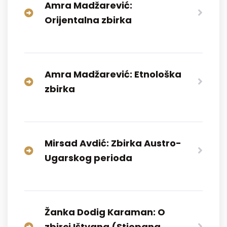
Amra Madžarević:
Orijentalna zbirka
Amra Madžarević: Etnološka
zbirka
Mirsad Avdić: Zbirka Austro-
Ugarskog perioda
Žanka Dodig Karaman: O
zbirci Ištvana (Stjepana,