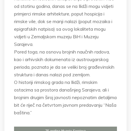
od stotinu godina, danas se na Ilidži mogu vidjeti
primjerci rimske arhitekture, poput hospicija i
rimske vile, dok se manji nalazi (poput mozaika i
epigrafskih natpisa) sa ovog lokaliteta mogu
vidjeti u Zemaljskom muzeju BiH i Muzeju
Sarajeva.
Pored toga, na osnovu brojnih naučnih radova,
kao i arhivskih dokumenata iz austrougarskog
perioda, poznato je da se veliki broj građevinskih
struktura i danas nalazi pod zemljom.
O historiji rimskog grada na Ilidži, rimskim
ostacima sa prostora današnjeg Sarajeva, ali i
brojnim drugim široj javnosti nepoznatim detaljima
bit će riječ na četvrtom javnom predavanju “Naša
baština.”