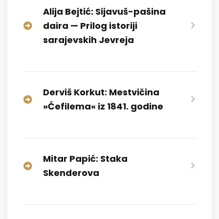
Alija Bejtić: Sijavuš-pašina
daira — Prilog istoriji
sarajevskih Jevreja
Derviš Korkut: Mestvičina
»Ćefilema« iz 1841. godine
Mitar Papić: Staka
Skenderova