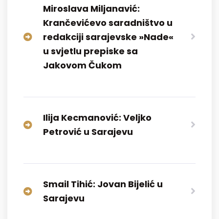
Miroslava Miljanavić:
Krančevićevo saradništvo u
redakciji sarajevske »Nade«
u svjetlu prepiske sa
Jakovom Čukom
Ilija Kecmanović: Veljko
Petrović u Sarajevu
Smail Tihić: Jovan Bijelić u
Sarajevu