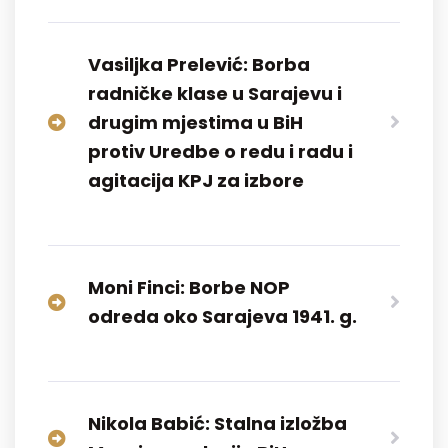
Vasiljka Prelević: Borba
radničke klase u Sarajevu i
drugim mjestima u BiH
protiv Uredbe o redu i radu i
agitacija KPJ za izbore
Moni Finci: Borbe NOP
odreda oko Sarajeva 1941. g.
Nikola Babić: Stalna izložba