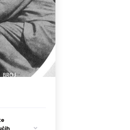
ke
ućih