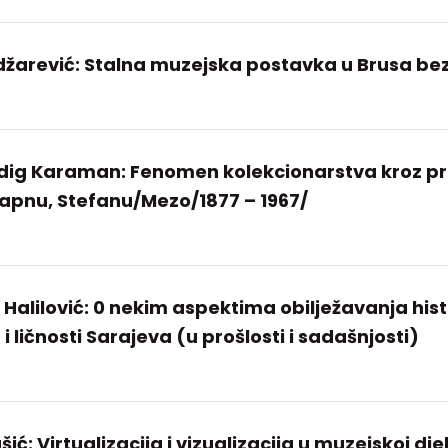
arević: Stalna muzejska postavka u Brusa be
ig Karaman: Fenomen kolekcionarstva kroz pr
japnu, Stefanu/Mezo/1877 – 1967/
 Halilović: 0 nekim aspektima obilježavanja hist
 ličnosti Sarajeva (u prošlosti i sadašnjosti)
ć: Virtualizacija i vizualizacija u muzejskoj dje