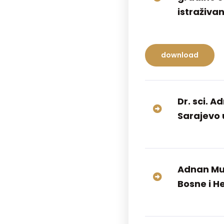
istraživa
download
Dr. sci. 
Sarajevo 
Adnan Muf
Bosne i H