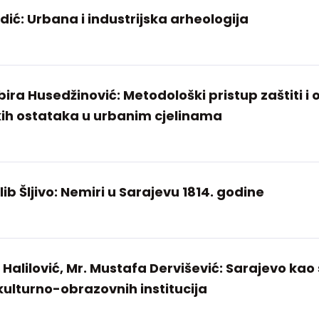
dić: Urbana i industrijska arheologija
abira Husedžinović: Metodološki pristup zaštiti i
ih ostataka u urbanim cjelinama
alib Šljivo: Nemiri u Sarajevu 1814. godine
 Halilović, Mr. Mustafa Dervišević: Sarajevo kao 
 kulturno-obrazovnih institucija