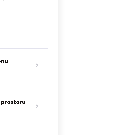
onu
 prostoru