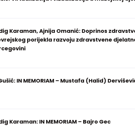
ig Karaman, Ajnija Omanić: Doprinos zdravstv
evrejskog porijekla razvoju zdravstvene djelatno
ercegovini
 Gušić: IN MEMORIAM – Mustafa (Halid) Derviševi
dig Karaman: IN MEMORIAM – Bajro Gec