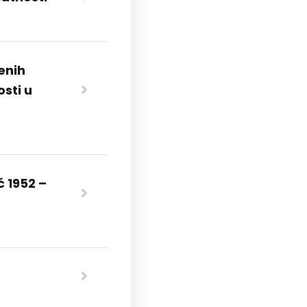
enih
sti u
ć 1952 –