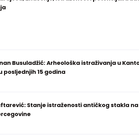
nja
Adnan Busuladžić: Arheološka istraživanja u Kant
u posljednjih 15 godina
tarević: Stanje istraženosti antičkog stakla na
ercegovine