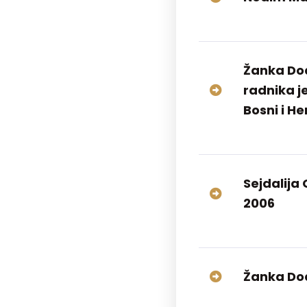
Žanka Dod
radnika j
Bosni i H
Sejdalija
2006
Žanka Do