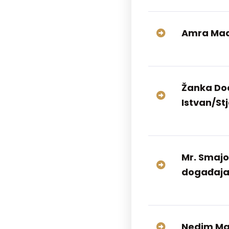
Amra Madž
Žanka Dod
Istvan/St
Mr. Smajo
događaja i
Nedim Maši