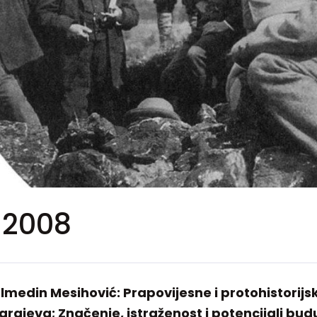
2008
Salmedin Mesihović: Prapovijesne i protohistorijs
arajeva; Značenje, istraženost i potencijali bud