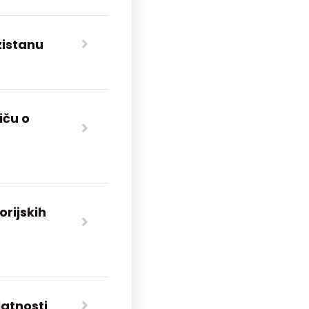
zistanu
iču o
orijskih
latnosti