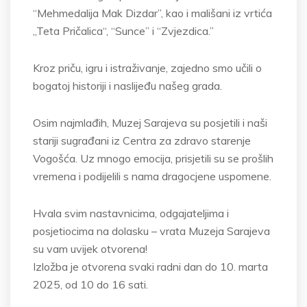
“Mehmedalija Mak Dizdar”, kao i mališani iz vrtića
„Teta Pričalica“, “Sunce” i “Zvjezdica.”
Kroz priču, igru i istraživanje, zajedno smo učili o
bogatoj historiji i naslijeđu našeg grada.
Osim najmlađih, Muzej Sarajeva su posjetili i naši
stariji sugrađani iz Centra za zdravo starenje
Vogošća. Uz mnogo emocija, prisjetili su se prošlih
vremena i podijelili s nama dragocjene uspomene.
Hvala svim nastavnicima, odgajateljima i
posjetiocima na dolasku – vrata Muzeja Sarajeva
su vam uvijek otvorena!
Izložba je otvorena svaki radni dan do 10. marta
2025, od 10 do 16 sati.