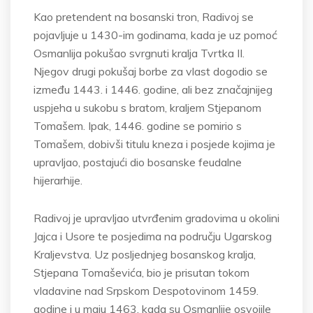
Kao pretendent na bosanski tron, Radivoj se
pojavljuje u 1430-im godinama, kada je uz pomoć
Osmanlija pokušao svrgnuti kralja Tvrtka II.
Njegov drugi pokušaj borbe za vlast dogodio se
između 1443. i 1446. godine, ali bez značajnijeg
uspjeha u sukobu s bratom, kraljem Stjepanom
Tomašem. Ipak, 1446. godine se pomirio s
Tomašem, dobivši titulu kneza i posjede kojima je
upravljao, postajući dio bosanske feudalne
hijerarhije.
Radivoj je upravljao utvrđenim gradovima u okolini
Jajca i Usore te posjedima na području Ugarskog
Kraljevstva. Uz posljednjeg bosanskog kralja,
Stjepana Tomaševića, bio je prisutan tokom
vladavine nad Srpskom Despotovinom 1459.
godine i u maju 1463. kada su Osmanlije osvojile