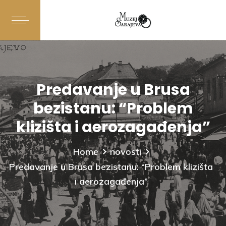
Predavanje u Brusa
bezistanu: “Problem
klizišta i aerozagađenja”
Home
novosti
Predavanje u Brusa bezistanu: “Problem klizišta
i aerozagađenja”