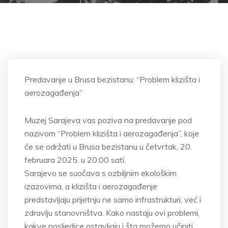
Predavanje u Brusa bezistanu: “Problem klizišta i
aerozagađenja”
Muzej Sarajeva vas poziva na predavanje pod
nazivom “Problem klizišta i aerozagađenja”, koje
će se održati u Brusa bezistanu u četvrtak, 20.
februara 2025. u 20:00 sati.
Sarajevo se suočava s ozbiljnim ekološkim
izazovima, a klizišta i aerozagađenje
predstavljaju prijetnju ne samo infrastrukturi, već i
zdravlju stanovništva. Kako nastaju ovi problemi,
kakve posljedice ostavljaju i šta možemo učiniti