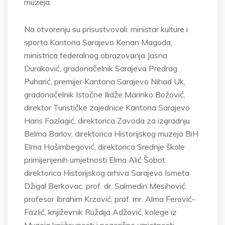
muzeja.
Na otvorenju su prisustvovali: ministar kulture i
sporta Kantona Sarajevo Kenan Magoda,
ministrica federalnog obrazovanja Jasna
Duraković, gradonačelnik Sarajeva Predrag
Puharić, premijer Kantona Sarajevo Nihad Uk,
gradonačelnik Istočne Ilidže Marinko Božović,
direktor Turističke zajednice Kantona Sarajevo
Haris Fazlagić, direktorica Zavoda za izgradnju
Belma Barlov, direktorica Historijskog muzeja BiH
Elma Hašimbegović, direktorica Srednje škole
primijenjenih umjetnosti Elma Alić Šobot,
direktorica Historijskog arhiva Sarajevo Ismeta
Džigal Berkovac, prof. dr. Salmedin Mesihović,
profesor Ibrahim Krzović, prof. mr. Alma Ferović-
Fazlić, književnik Ruždija Adžović, kolege iz
Muzeja književnosti i pozorišne umjetnosti,