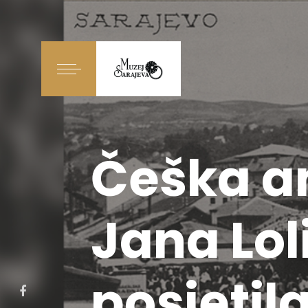
Češka a
Jana Lol
posjetil