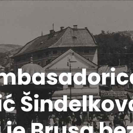
mbasadorica
ić Šindelkov
a je Brusa be