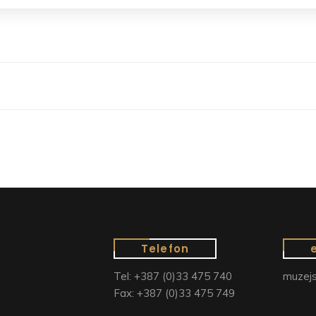
Telefon
Tel: +387 (0)33 475 740
muzejs
Fax: +387 (0)33 475 749