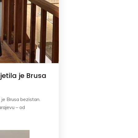
etila je Brusa
a je Brusa bezistan.
arajevu – od