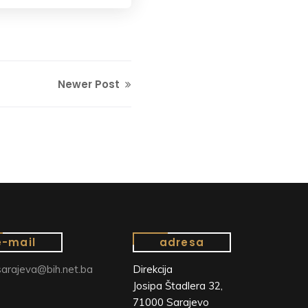
Newer Post
e-mail
adresa
arajeva@bih.net.ba
Direkcija
Josipa Štadlera 32,
71000 Sarajevo