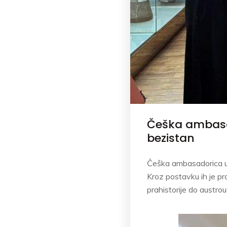
Češka ambasado
bezistan
Češka ambasadorica u B
Kroz postavku ih je pr
prahistorije do austro