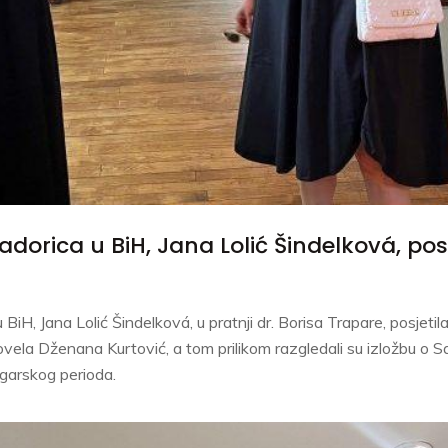
rica u BiH, Jana Lolić Šindelková, posj
iH, Jana Lolić Šindelková, u pratnji dr. Borisa Trapare, posjetil
ovela Dženana Kurtović, a tom prilikom razgledali su izložbu o S
ugarskog perioda.