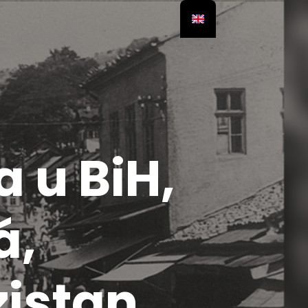
 u BiH,
á,
zistan