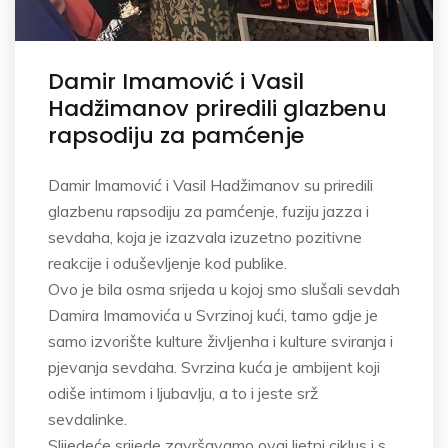
Damir Imamović i Vasil
Hadžimanov priredili glazbenu
rapsodiju za pamćenje
Damir Imamović i Vasil Hadžimanov su priredili
glazbenu rapsodiju za pamćenje, fuziju jazza i
sevdaha, koja je izazvala izuzetno pozitivne
reakcije i oduševljenje kod publike.
Ovo je bila osma srijeda u kojoj smo slušali sevdah
Damira Imamovića u Svrzinoj kući, tamo gdje je
samo izvorište kulture življenha i kulture sviranja i
pjevanja sevdaha. Svrzina kuća je ambijent koji
odiše intimom i ljubavlju, a to i jeste srž
sevdalinke.
Slijedeće srijede završavamo ovaj ljetni ciklus i s