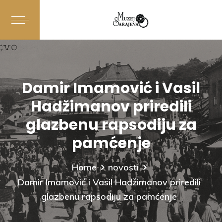
Damir Imamović i Vasil
Hadžimanov priredili
glazbenu rapsodiju za
pamćenje
Home
novosti
Damir Imamović i Vasil Hadžimanov priredili
glazbenu rapsodiju za pamćenje