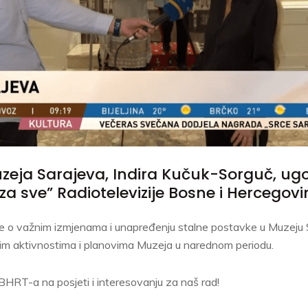
uzeja Sarajeva, Indira Kučuk-Sorguč, ugo
 za sve” Radiotelevizije Bosne i Hercegovi
 je o važnim izmjenama i unapređenju stalne postavke u Muzej
nim aktivnostima i planovima Muzeja u narednom periodu.
BHRT-a na posjeti i interesovanju za naš rad!