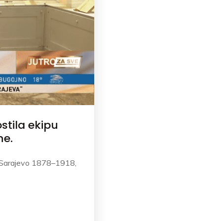
stila ekipu
ne.
u Sarajevo 1878–1918,