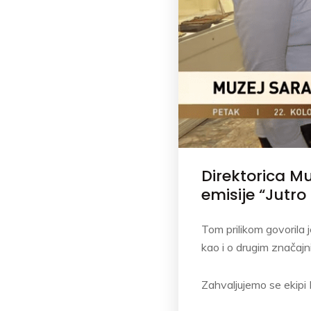
Direktorica M
emisije “Jutro
Tom prilikom govorila
kao i o drugim značaj
Zahvaljujemo se ekipi 