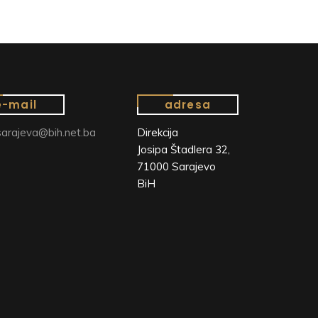
e-mail
adresa
arajeva@bih.net.ba
Direkcija
Josipa Štadlera 32,
71000 Sarajevo
BiH