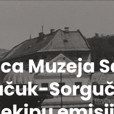
ica Muzeja S
Kučuk-Sorguč
 ekipu emisi