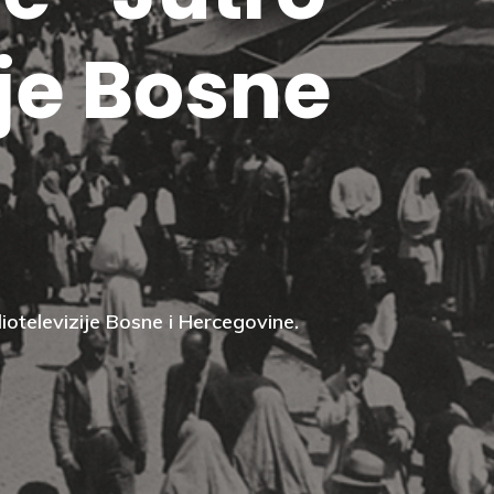
ije Bosne
iotelevizije Bosne i Hercegovine.