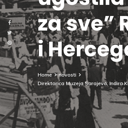
za sve” 
i Herceg
Home
novosti
Direktorica Muzeja Sarajeva, Indira K