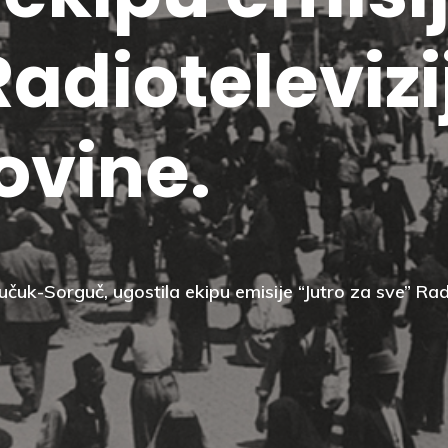
Radioteleviz
ovine.
učuk-Sorguč, ugostila ekipu emisije “Jutro za sve” Rad