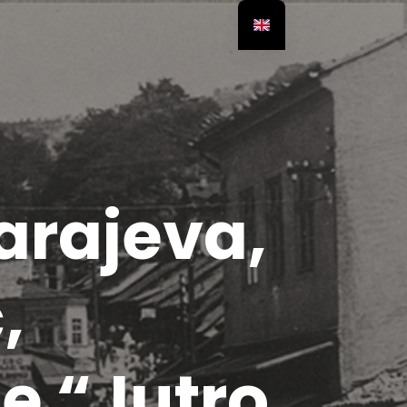
arajeva,
,
je “Jutro