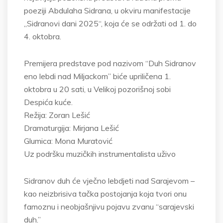
poeziji Abdulaha Sidrana, u okviru manifestacije
„Sidranovi dani 2025“, koja će se održati od 1. do
4. oktobra.
Premijera predstave pod nazivom “Duh Sidranov
eno lebdi nad Miljackom” biće upriličena 1.
oktobra u 20 sati, u Velikoj pozorišnoj sobi
Despića kuće.
Režija: Zoran Lešić
Dramaturgija: Mirjana Lešić
Glumica: Mona Muratović
Uz podršku muzičkih instrumentalista uživo
Sidranov duh će vječno lebdjeti nad Sarajevom –
kao neizbrisiva tačka postojanja koja tvori onu
famoznu i neobjašnjivu pojavu zvanu “sarajevski
duh.”