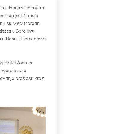
tile Hoarea “Serbia: a
održan je 14. maja
 bili su Međunarodni
ziteta u Sarajevu
 u Bosni i Hercegovini
avjetnik Moamer
zgovaralo se o
avanja prošlosti kroz