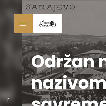
Održan n
nazivom 
savreme