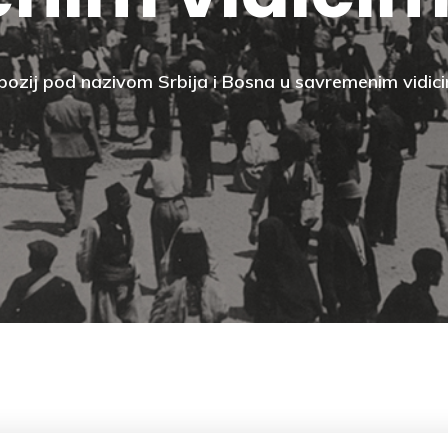
pozij pod nazivom Srbija i Bosna u savremenim vidic