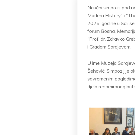
Naučni simpozij pod na
Modern History” i “Th
2025. godine u Sali se
forum Bosna, Memorijal
“Prof. dr. Zdravko Gre
i Gradom Sarajevom.
U ime Muzeja Sarajev
Šehović. Simpozij je oku
savremenim pogledima n
djela renomiranog brit