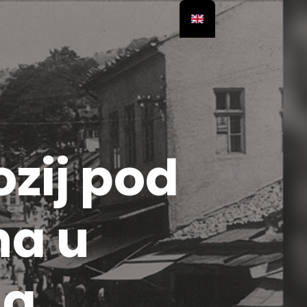
zij pod
na u
ma