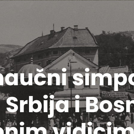
aučni simpo
Srbija i Bos
nim vidici