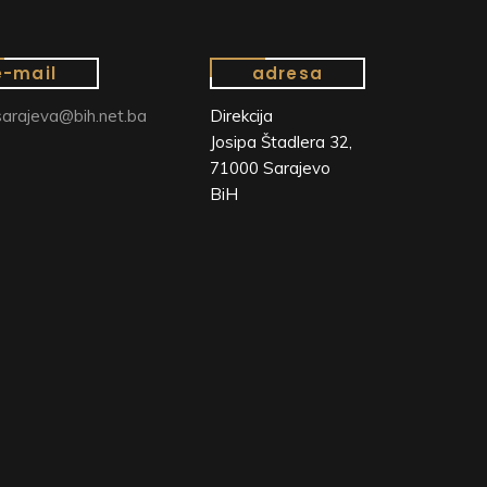
e-mail
adresa
arajeva@bih.net.ba
Direkcija
Josipa Štadlera 32,
71000 Sarajevo
BiH