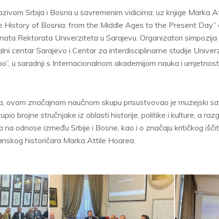
zivom Srbija i Bosna u savremenim vidicima: uz knjige Marka At
e History of Bosnia: from the Middle Ages to the Present Day” 
nata Rektorata Univerziteta u Sarajevu. Organizatori simpozija
ni centar Sarajevo i Centar za interdisciplinarne studije Univer
bo”, u saradnji s Internacionalnom akademijom nauka i umjetnosti
a, ovom značajnom naučnom skupu prisustvovao je muzejski s
pio brojne stručnjake iz oblasti historije, politike i kulture, a ra
a odnose između Srbije i Bosne, kao i o značaju kritičkog iščit
anskog historičara Marka Attile Hoarea.