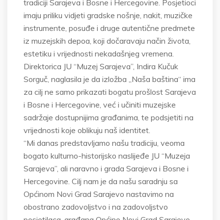
tradiciji Sarajeva i Bosne i Hercegovine. Posjetioci
imaju priliku vidjeti gradske nošnje, nakit, muzičke
instrumente, posuđe i druge autentične predmete
iz muzejskih depoa, koji dočaravaju način života,
estetiku i vrijednosti nekadašnjeg vremena.
Direktorica JU “Muzej Sarajeva”, Indira Kučuk
Sorguč, naglasila je da izložba „Naša baština“ ima
za cilj ne samo prikazati bogatu prošlost Sarajeva
i Bosne i Hercegovine, već i učiniti muzejske
sadržaje dostupnijima građanima, te podsjetiti na
vrijednosti koje oblikuju naš identitet.
“Mi danas predstavljamo našu tradiciju, veoma
bogato kulturno-historijsko naslijeđe JU “Muzeja
Sarajeva”, ali naravno i grada Sarajeva i Bosne i
Hercegovine. Cilj nam je da našu saradnju sa
Općinom Novi Grad Sarajevo nastavimo na
obostrano zadovoljstvo i na zadovoljstvo
posjetilaca, građana Općine Novi Grad Sarajevo.