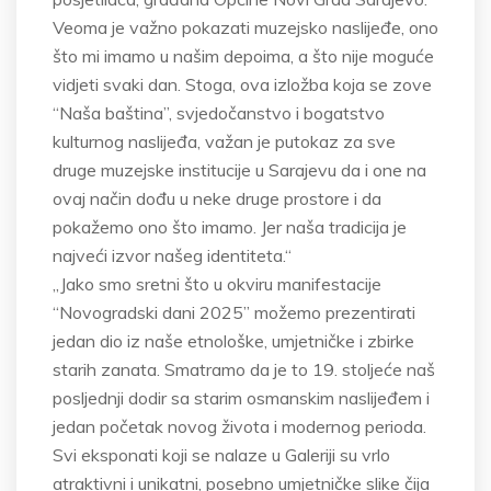
Veoma je važno pokazati muzejsko naslijeđe, ono
što mi imamo u našim depoima, a što nije moguće
vidjeti svaki dan. Stoga, ova izložba koja se zove
“Naša baština”, svjedočanstvo i bogatstvo
kulturnog naslijeđa, važan je putokaz za sve
druge muzejske institucije u Sarajevu da i one na
ovaj način dođu u neke druge prostore i da
pokažemo ono što imamo. Jer naša tradicija je
najveći izvor našeg identiteta.“
„Jako smo sretni što u okviru manifestacije
“Novogradski dani 2025” možemo prezentirati
jedan dio iz naše etnološke, umjetničke i zbirke
starih zanata. Smatramo da je to 19. stoljeće naš
posljednji dodir sa starim osmanskim naslijeđem i
jedan početak novog života i modernog perioda.
Svi eksponati koji se nalaze u Galeriji su vrlo
atraktivni i unikatni, posebno umjetničke slike čija