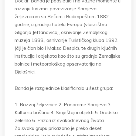
Doc.dr. Banda je podsjetila i na važne momente u
razvoju turizma: povezivanje Sarajeva
željeznicom sa Bečom i Budimpeštom 1882.
godine, izgradnju hotela Evropa (vlasništvo
Gligorija Jeftanovića), osnivanje Zemaljskog
muzeja 1888., osnivanje Turističkog kluba 1892.
(čiji je član bio i Makso Despić), te drugih ključnih
institucija i objekata kao što su gradnja Zemaljske
bolnice i meteorološkog opservatorija na
Bjelašnici.
Banda je razglednice klasificirala u šest grupa:
1. Razvoj željeznice 2. Panorame Sarajeva 3.
Kulturna baština 4. Smještajni objekti 5. Gradsko
zelenilo 6. Prizori iz svakodnevnog života
Za svaku grupu prikazano je preko deset