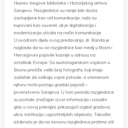
Husrev-begove biblioteke i Historijskog arhiva
Sarajevo. Razglednice su ranije bile dosta
zastupljene kao vid komunikacije, rado su
kupovani kao suveniri, ali je digitalizacija i
modernizacija uticala na način komunikacije.
U uvodnom dijelu svog predavanja, dr. Banda je
naglasila da su se razglednice kao medij u Bosni i
Hercegovini pojavile kasnije u odnosu na
ostatkak Evrope. Sa austorugarskom vojskom u
Bosnu pristiže veliki broj fotografa, koji imaju
zadatak da oslikaju vojne pohode, a vremenom
njihovi motii postaju gradski pejzaži –
prvenstveno Sarajeva. U tom periodu razglednice
su postale značajan izvor informacija i vizualni
glas o novoj pokrajini, prikazujući izgled gradova,
ulica, institucija i ugostiteljskih objekata. Također,
istaknuto je da na osnovu razglednica pratimo stil