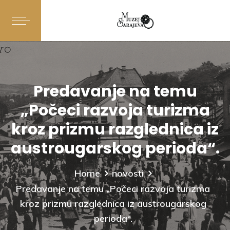
Predavanje na temu
„Počeci razvoja turizma
kroz prizmu razglednica iz
austrougarskog perioda“.
Home
novosti
Predavanje na temu „Počeci razvoja turizma
kroz prizmu razglednica iz austrougarskog
perioda“.