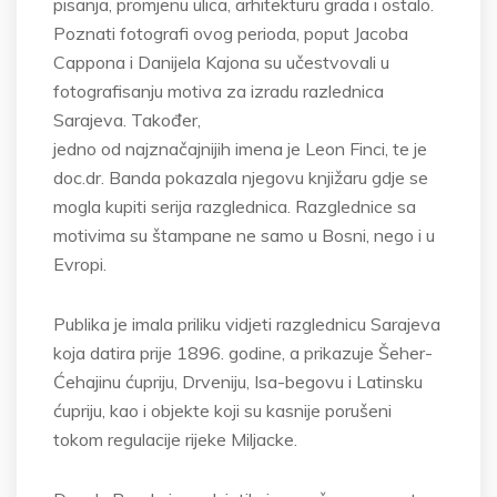
pisanja, promjenu ulica, arhitekturu grada i ostalo.
Poznati fotografi ovog perioda, poput Jacoba
Cappona i Danijela Kajona su učestvovali u
fotografisanju motiva za izradu razlednica
Sarajeva. Također,
jedno od najznačajnijih imena je Leon Finci, te je
doc.dr. Banda pokazala njegovu knjižaru gdje se
mogla kupiti serija razglednica. Razglednice sa
motivima su štampane ne samo u Bosni, nego i u
Evropi.
Publika je imala priliku vidjeti razglednicu Sarajeva
koja datira prije 1896. godine, a prikazuje Šeher-
Ćehajinu ćupriju, Drveniju, Isa-begovu i Latinsku
ćupriju, kao i objekte koji su kasnije porušeni
tokom regulacije rijeke Miljacke.