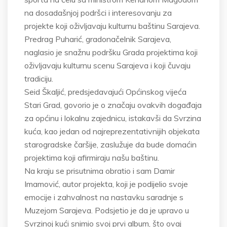
na dosadašnjoj podršci i interesovanju za
projekte koji oživljavaju kulturnu baštinu Sarajeva.
Predrag Puharić, gradonačelnik Sarajeva,
naglasio je snažnu podršku Grada projektima koji
oživljavaju kulturnu scenu Sarajeva i koji čuvaju
tradiciju.
Seid Škaljić, predsjedavajući Općinskog vijeća
Stari Grad, govorio je o značaju ovakvih događaja
za općinu i lokalnu zajednicu, istakavši da Svrzina
kuća, kao jedan od najreprezentativnijih objekata
starogradske čaršije, zaslužuje da bude domaćin
projektima koji afirmiraju našu baštinu.
Na kraju se prisutnima obratio i sam Damir
Imamović, autor projekta, koji je podijelio svoje
emocije i zahvalnost na nastavku saradnje s
Muzejom Sarajeva. Podsjetio je da je upravo u
Svrzinoj kući snimio svoj prvi album, što ovaj