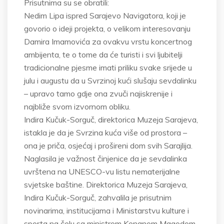
Prisutnima su se obratili:
Nedim Lipa ispred Sarajevo Navigatora, koji je
govorio o ideji projekta, o velikom interesovanju
Damira Imamovića za ovakvu vrstu koncertnog
ambijenta, te o tome da će turisti i svi ljubitelji
tradicionalne pjesme imati priliku svake srijede u
julu i augustu da u Svrzinoj kući slušaju sevdalinku
– upravo tamo gdje ona zvuči najiskrenije i
najbliže svom izvornom obliku.
Indira Kučuk-Sorguč, direktorica Muzeja Sarajeva,
istakla je da je Svrzina kuća više od prostora –
ona je priča, osjećaj i prošireni dom svih Sarajlija.
Naglasila je važnost činjenice da je sevdalinka
uvrštena na UNESCO-vu listu nematerijalne
svjetske baštine. Direktorica Muzeja Sarajeva,
Indira Kučuk-Sorguč, zahvalila je prisutnim
novinarima, institucijama i Ministarstvu kulture i
sporta na čelu sa ministrom Kenanom Magodom