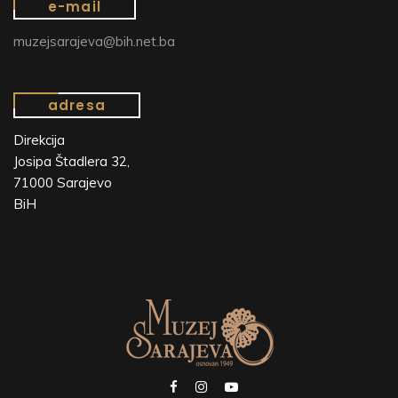
e-mail
muzejsarajeva@bih.net.ba
adresa
Direkcija
Josipa Štadlera 32,
71000 Sarajevo
BiH