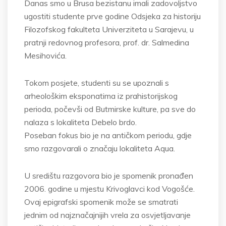
Danas smo u Brusa bezistanu imali zadovoljstvo
ugostiti studente prve godine Odsjeka za historiju
Filozofskog fakulteta Univerziteta u Sarajevu, u
pratnji redovnog profesora, prof. dr. Salmedina
Mesihovića.
Tokom posjete, studenti su se upoznali s
arheološkim eksponatima iz prahistorijskog
perioda, počevši od Butmirske kulture, pa sve do
nalaza s lokaliteta Debelo brdo.
Poseban fokus bio je na antičkom periodu, gdje
smo razgovarali o značaju lokaliteta Aqua.
U središtu razgovora bio je spomenik pronađen
2006. godine u mjestu Krivoglavci kod Vogošće.
Ovaj epigrafski spomenik može se smatrati
jednim od najznačajnijih vrela za osvjetljavanje