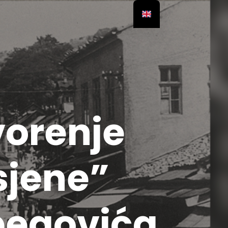
vorenje
sjene”
begovića