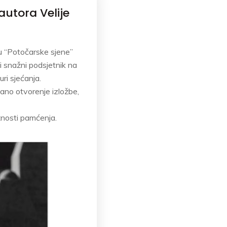
autora Velije
u “Potočarske sjene”
li snažni podsjetnik na
ri sjećanja.
čano otvorenje izložbe,
nosti pamćenja.