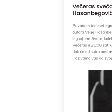
Večeras svečan
Hasanbegovi
Povodom tridesete god
autora Velije Hasanbeg
izgubljene živote, kole
Večeras u 21:00 sat, u
dok će od sutra postav
Pozivamo vas da svoj