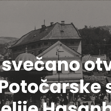
 svečano ot
“Potočarske 
Velije Hasan