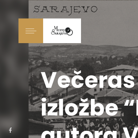
Večeras
izložbe 
autora 