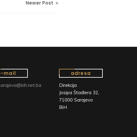
Newer Post
e-mail
adresa
arajeva@bih.net.ba
Direkcija
Josipa Štadlera 32,
71000 Sarajevo
BiH