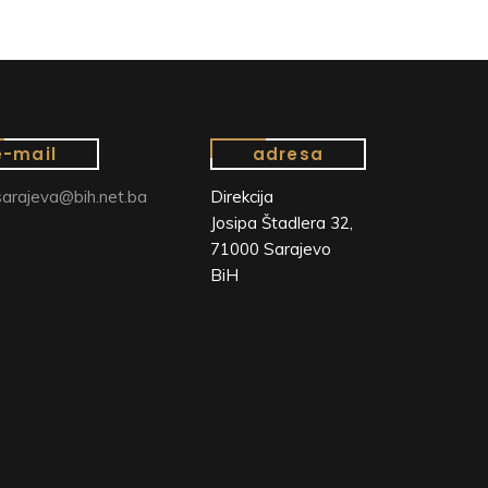
e-mail
adresa
arajeva@bih.net.ba
Direkcija
Josipa Štadlera 32,
71000 Sarajevo
BiH