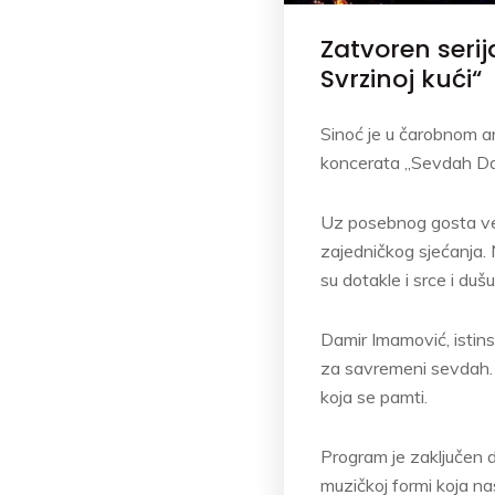
Zatvoren seri
Svrzinoj kući“
Sinoć je u čarobnom a
koncerata „Sevdah Dam
Uz posebnog gosta veče
zajedničkog sjećanja. 
su dotakle i srce i dušu
Damir Imamović, istins
za savremeni sevdah. K
koja se pamti.
Program je zaključen d
muzičkoj formi koja na