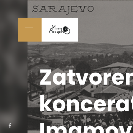
Zatvoren 
koncera
Imamović