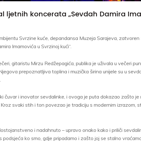
jal ljetnih koncerata „Sevdah Damira I
mbijentu Svrzine kuće, depandansa Muzeja Sarajeva, zatvoren ser
ira Imamovića u Svrzinoj kući“.
ri, gitaristu Mirzu Redžepagića, publika je uživala u večeri pun
Njegova prepoznatljiva toplina i muzička širina unijele su u sevd
.
ki čuvar i inovator sevdalinke, i ovoga je puta dokazao zašto j
roz svaki stih i ton povezao je tradiciju s modernim izrazom, s
ostojanstveno i nadahnuto – upravo onako kako i priliči sevdali
s podsjeća ko smo, gdje pripadamo i zašto joj se stalno vraćamo