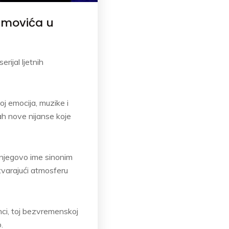
mamovića u
ijal ljetnih
oj emocija, muzike i
ah nove nijanse koje
e njegovo ime sinonim
tvarajući atmosferu
nci, toj bezvremenskoj
.