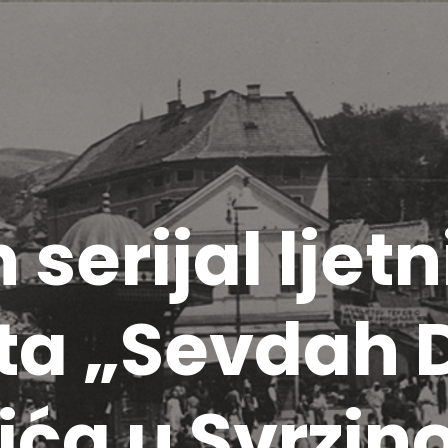
serijal ljetn
ta „Sevdah 
a u Svrzino