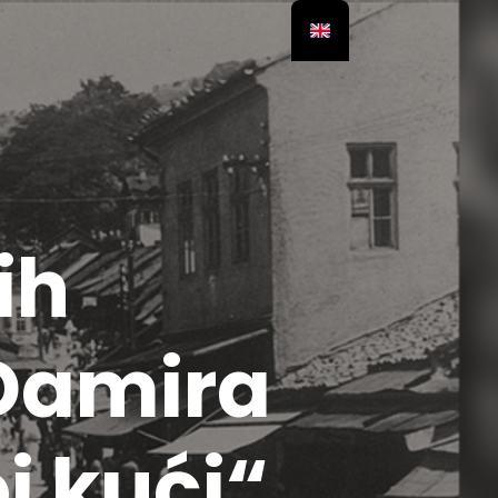
ih
Damira
j kući“