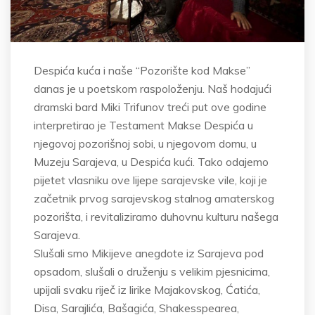
Despića kuća i naše “Pozorište kod Makse”
danas je u poetskom raspoloženju. Naš hodajući
dramski bard Miki Trifunov treći put ove godine
interpretirao je Testament Makse Despića u
njegovoj pozorišnoj sobi, u njegovom domu, u
Muzeju Sarajeva, u Despića kući. Tako odajemo
pijetet vlasniku ove lijepe sarajevske vile, koji je
začetnik prvog sarajevskog stalnog amaterskog
pozorišta, i revitaliziramo duhovnu kulturu našega
Sarajeva.
Slušali smo Mikijeve anegdote iz Sarajeva pod
opsadom, slušali o druženju s velikim pjesnicima,
upijali svaku riječ iz lirike Majakovskog, Ćatića,
Disa, Sarajlića, Bašagića, Shakesspearea,