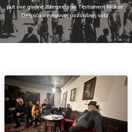
put ove godine interpretirao Testament Makse
Despića u njegovoj pozorišnoj sobi