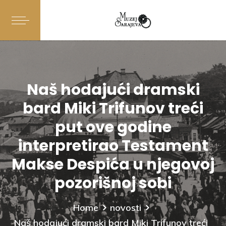
Naš hodajući dramski
bard Miki Trifunov treći
put ove godine
interpretirao Testament
Makse Despića u njegovoj
pozorišnoj sobi
Home
novosti
Naš hodajući dramski bard Miki Trifunov treći